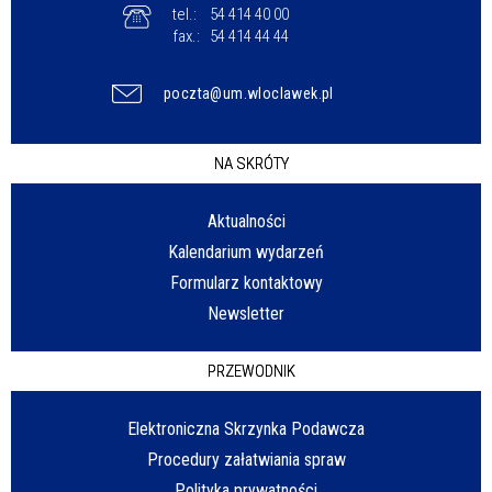
tel.:
54 414 40 00
fax.:
54 414 44 44
poczta@um.wloclawek.pl
NA SKRÓTY
Aktualności
Kalendarium wydarzeń
Formularz kontaktowy
Newsletter
PRZEWODNIK
Elektroniczna Skrzynka Podawcza
Procedury załatwiania spraw
Polityka prywatności