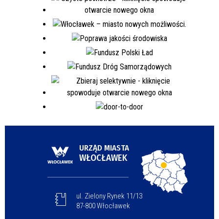
URZĄD MIASTA
WŁOCŁAWEK
ul. Zielony Rynek 11/13
87-800 Włocławek