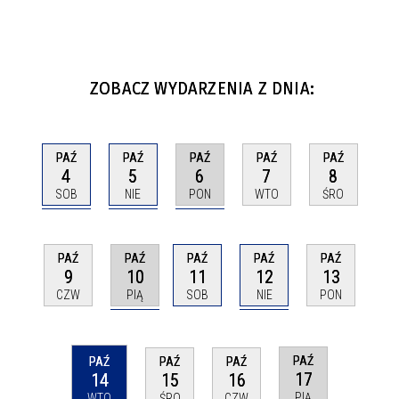
ZOBACZ WYDARZENIA Z DNIA:
PAŹ
PAŹ
PAŹ
PAŹ
PAŹ
4
5
6
7
8
SOB
NIE
PON
WTO
ŚRO
PAŹ
PAŹ
PAŹ
PAŹ
PAŹ
10
12
9
11
13
PIĄ
NIE
CZW
SOB
PON
PAŹ
PAŹ
PAŹ
PAŹ
17
14
15
16
PIĄ
WTO
ŚRO
CZW