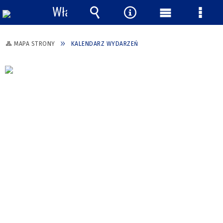
Włącz
powiadomienia
Wyszukiwarka
Narzędzia
Menu
Menu
główne
szcze
MAPA STRONY
KALENDARZ WYDARZEŃ