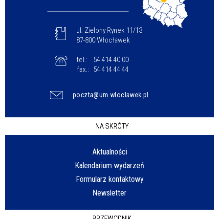
ul. Zielony Rynek 11/13
87-800 Włocławek
tel.:
54 414 40 00
fax.:
54 414 44 44
poczta@um.wloclawek.pl
NA SKRÓTY
Aktualności
Kalendarium wydarzeń
Formularz kontaktowy
Newsletter
PRZEWODNIK