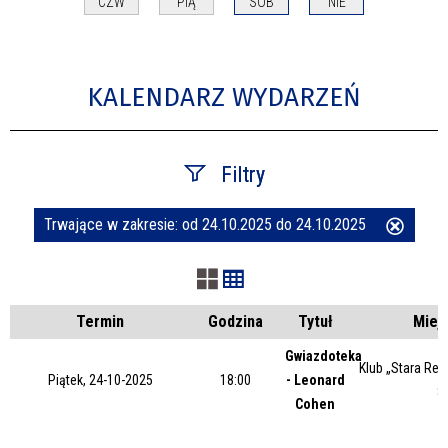
CZW
PIĄ
SOB
NIE
KALENDARZ WYDARZEŃ
Filtry
Trwające w zakresie:
od 24.10.2025 do 24.10.2025
Usuń
Szukana fraza
ten
filtr
Kategoria
Termin
Godzina
Tytuł
Miej
Gwiazdoteka
Klub „Stara Rem
Piątek, 24-10-2025
18:00
- Leonard
Trwające w zakresie
8
Cohen
—