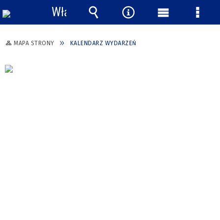
Włącz
powiadomienia
Wyszukiwarka
Narzędzia
Menu
Menu
główne
szcze
MAPA STRONY
KALENDARZ WYDARZEŃ