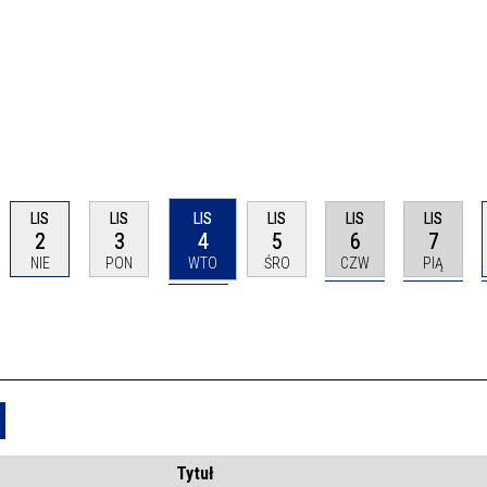
LIS
LIS
LIS
LIS
LIS
LIS
2
3
4
5
6
7
NIE
PON
WTO
ŚRO
CZW
PIĄ
Usuń
Tytuł