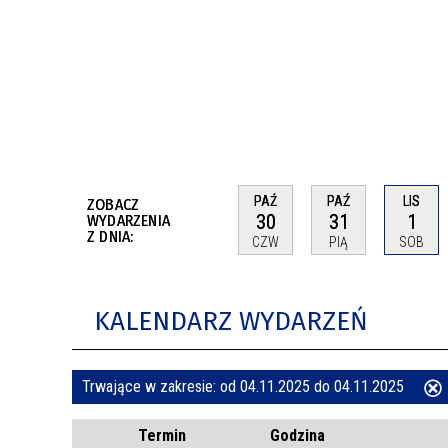
BUDYNKÓW
RADA MIASTA WŁOCŁAWEK
ENERGIA I MOBILNOŚĆ
JAKOŚĆ POWIETRZA WE WŁOCŁAWKU
WYKAZ KONTAKTÓW URZĘDU MIASTA
WŁOCŁAWEK
2026 ROKIEM TADEUSZA REICHSTEINA
WE WŁOCŁAWKU
PAŹ
PAŹ
LIS
ZOBACZ
30
31
1
WYDARZENIA
Z DNIA:
CZW
PIĄ
SOB
KALENDARZ WYDARZEŃ
Trwające w zakresie:
od 04.11.2025 do 04.11.2025
ten
Termin
Godzina
filtr