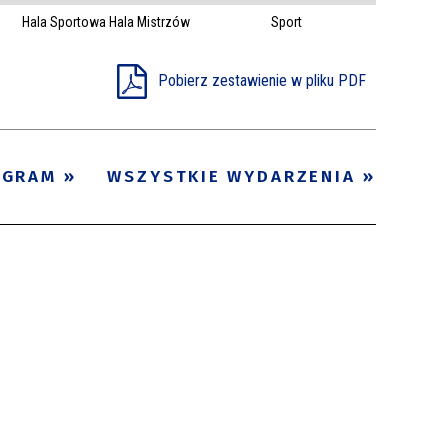
Hala Sportowa Hala Mistrzów
Sport
Trwające w
—
zakresie
Pobierz zestawienie w pliku PDF
Miejsce
Organizator
OGRAM
WSZYSTKIE WYDARZENIA
Promowane