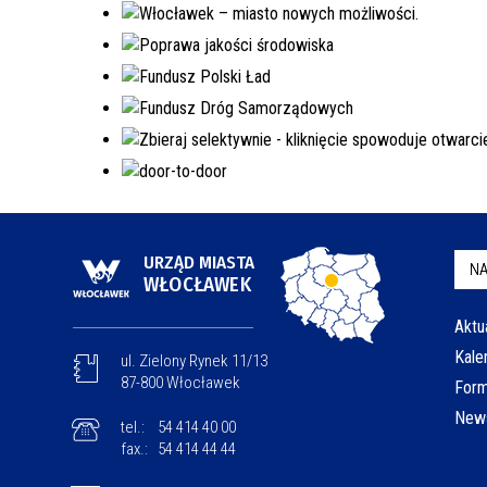
URZĄD MIASTA
NA
WŁOCŁAWEK
Aktu
Kale
ul. Zielony Rynek 11/13
87-800 Włocławek
Form
News
tel.:
54 414 40 00
fax.:
54 414 44 44