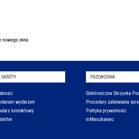
 SKRÓTY
PRZEWODNIK
alności
Elektroniczna Skrzynka P
ndarium wydarzeń
Procedury załatwiania spr
ularz kontaktowy
Polityka prywatności
letter
mMieszkaniec