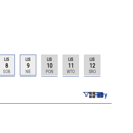
LIS
LIS
LIS
LIS
LIS
8
9
10
11
12
SOB
NIE
PON
WTO
ŚRO
Filtry
Szukana fraza
Kategoria