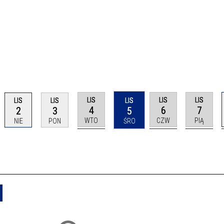
LIS
LIS
LIS
LIS
LIS
LIS
4
6
7
2
3
5
WTO
CZW
PIĄ
NIE
PON
ŚRO
Usuń