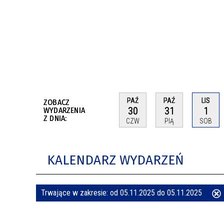
BUDYNKÓW
RADA MIASTA WŁOCŁAWEK
ENERGIA I MOBILNOŚĆ
JAKOŚĆ POWIETRZA WE WŁOCŁAWKU
WYKAZ KONTAKTÓW URZĘDU MIASTA
WŁOCŁAWEK
2026 ROKIEM TADEUSZA REICHSTEINA
WE WŁOCŁAWKU
PAŹ
PAŹ
LIS
ZOBACZ
30
31
1
WYDARZENIA
Z DNIA:
CZW
PIĄ
SOB
KALENDARZ WYDARZEŃ
Trwające w zakresie:
od 05.11.2025 do 05.11.2025
ten
filtr