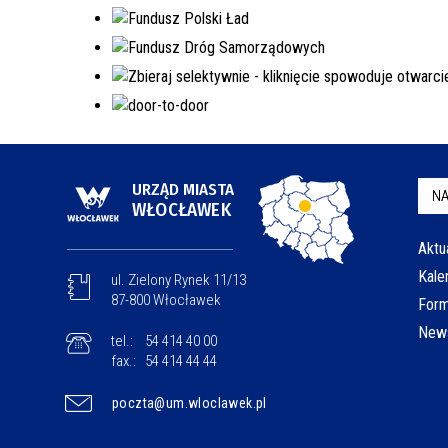
URZĄD MIASTA
NA
WŁOCŁAWEK
Aktu
Kale
ul. Zielony Rynek 11/13
87-800 Włocławek
Form
News
tel.:
54 414 40 00
fax.:
54 414 44 44
poczta@um.wloclawek.pl