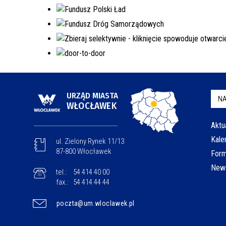
URZĄD MIASTA
NA
WŁOCŁAWEK
Aktu
Kale
ul. Zielony Rynek 11/13
87-800 Włocławek
Form
News
tel.:
54 414 40 00
fax.:
54 414 44 44
poczta@um.wloclawek.pl