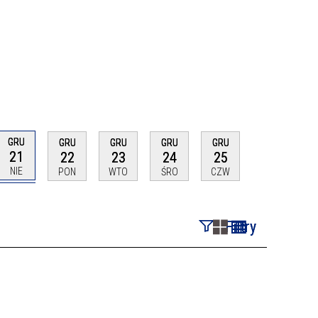
GRU
GRU
GRU
GRU
GRU
21
22
23
24
25
NIE
PON
WTO
ŚRO
CZW
Filtry
Szukana fraza
Kategoria