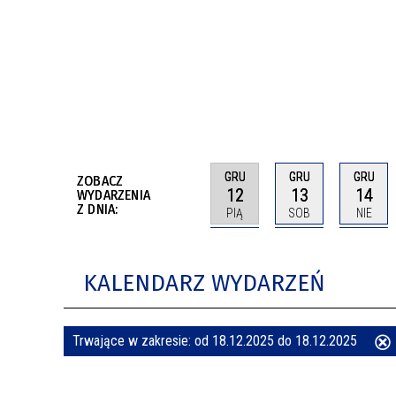
BUDYNKÓW
RADA MIASTA WŁOCŁAWEK
ENERGIA I MOBILNOŚĆ
JAKOŚĆ POWIETRZA WE WŁOCŁAWKU
WYKAZ KONTAKTÓW URZĘDU MIASTA
WŁOCŁAWEK
2026 ROKIEM TADEUSZA REICHSTEINA
WE WŁOCŁAWKU
GRU
GRU
GRU
ZOBACZ
12
13
14
WYDARZENIA
Z DNIA:
PIĄ
SOB
NIE
KALENDARZ WYDARZEŃ
Trwające w zakresie:
od 18.12.2025 do 18.12.2025
ten
filtr