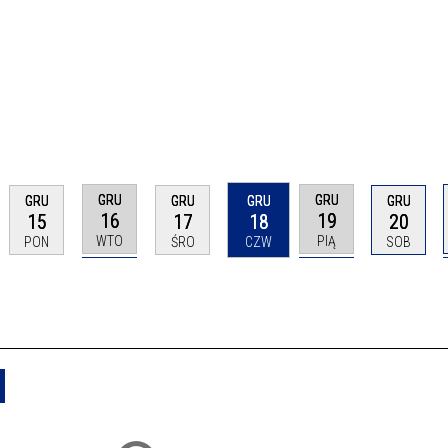
GRU
GRU
GRU
GRU
GRU
GRU
16
19
15
17
18
20
WTO
PIĄ
PON
ŚRO
CZW
SOB
Usuń