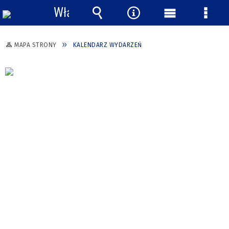
Włącz
powiadomienia
Wyszukiwarka
Narzędzia
Menu
Menu
główne
szcze
MAPA STRONY
KALENDARZ WYDARZEŃ