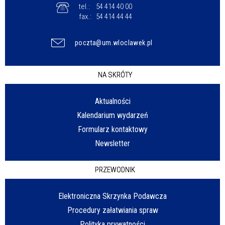
tel.:
54 414 40 00
fax.:
54 414 44 44
poczta@um.wloclawek.pl
NA SKRÓTY
Aktualności
Kalendarium wydarzeń
Formularz kontaktowy
Newsletter
PRZEWODNIK
Elektroniczna Skrzynka Podawcza
Procedury załatwiania spraw
Polityka prywatności