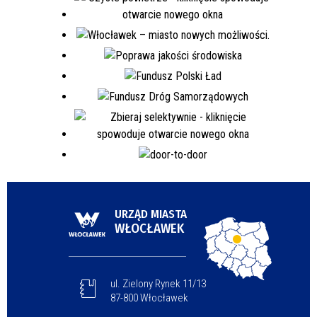
URZĄD MIASTA
WŁOCŁAWEK
ul. Zielony Rynek 11/13
87-800 Włocławek