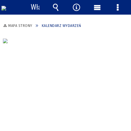
Włącz
powiadomienia
Wyszukiwarka
Narzędzia
Menu
Menu
główne
szcze
MAPA STRONY
KALENDARZ WYDARZEŃ