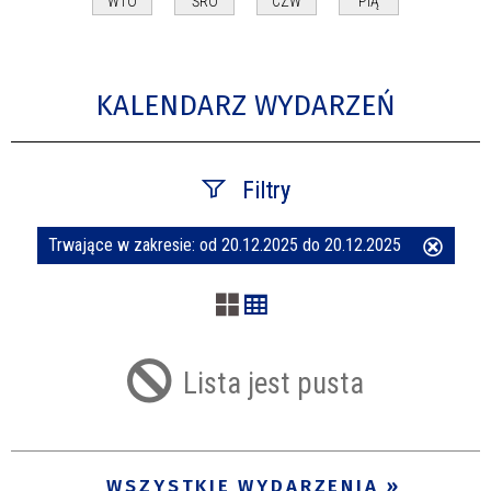
WTO
ŚRO
CZW
PIĄ
KALENDARZ WYDARZEŃ
Filtry
Trwające w zakresie:
od 20.12.2025 do 20.12.2025
Usuń
Szukana fraza
ten
filtr
Kategoria
Lista jest pusta
Trwające w zakresie
—
WSZYSTKIE WYDARZENIA