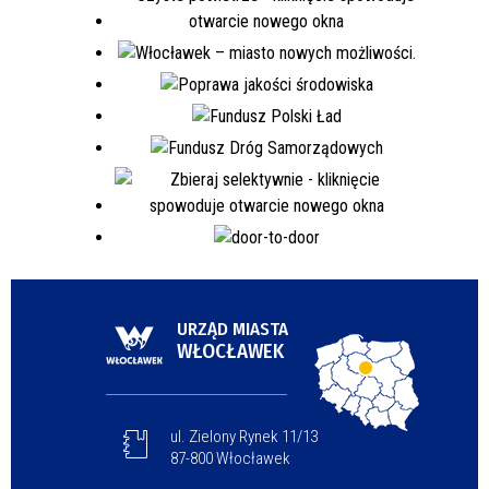
URZĄD MIASTA
WŁOCŁAWEK
ul. Zielony Rynek 11/13
87-800 Włocławek