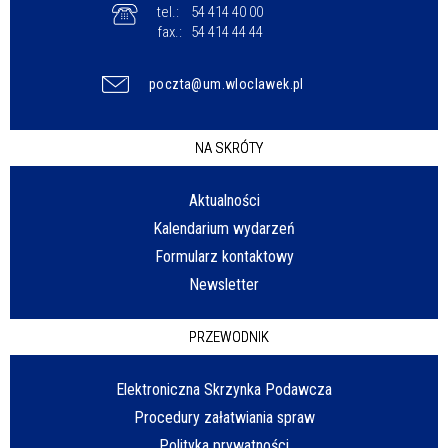
tel.:
54 414 40 00
fax.:
54 414 44 44
poczta@um.wloclawek.pl
NA SKRÓTY
Aktualności
Kalendarium wydarzeń
Formularz kontaktowy
Newsletter
PRZEWODNIK
Elektroniczna Skrzynka Podawcza
Procedury załatwiania spraw
Polityka prywatności