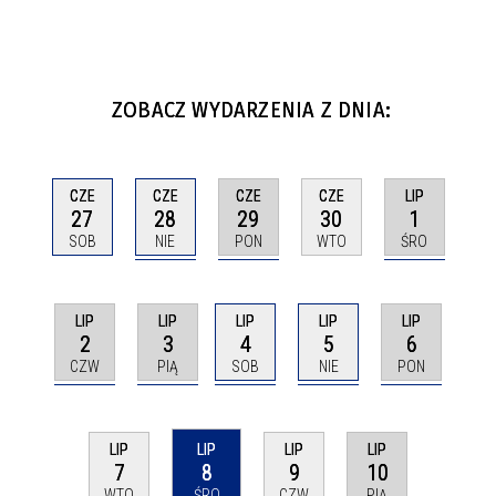
ZOBACZ WYDARZENIA Z DNIA:
CZE
CZE
LIP
CZE
CZE
28
29
1
27
30
NIE
PON
ŚRO
SOB
WTO
LIP
LIP
LIP
LIP
LIP
2
3
4
5
6
CZW
PIĄ
SOB
NIE
PON
LIP
LIP
LIP
LIP
8
10
7
9
ŚRO
PIĄ
WTO
CZW