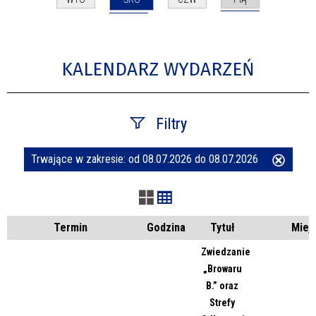
KALENDARZ WYDARZEŃ
Filtry
Trwające w zakresie:
od 08.07.2026 do 08.07.2026
Usuń
Szukana fraza
ten
filtr
Kategoria
Termin
Godzina
Tytuł
Miej
Zwiedzanie
„Browaru
Trwające w zakresie
B.” oraz
Strefy
—