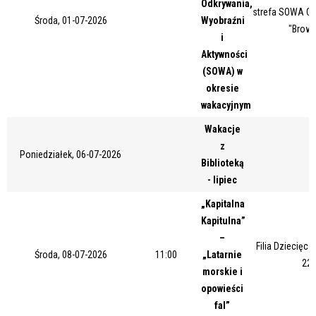
Odkrywania,
strefa SOWA Ce
Miejsce
Środa, 01-07-2026
Wyobraźni
"Browa
i
Aktywności
(SOWA) w
Organizator
okresie
wakacyjnym
Wakacje
Promowane
z
Poniedziałek, 06-07-2026
Biblioteką
- lipiec
„Kapitalna
Kapitulna”
–
Filia Dziecięca,
Środa, 08-07-2026
11:00
„Latarnie
22 
morskie i
opowieści
fal”