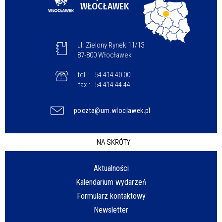
WŁOCŁAWEK
ul. Zielony Rynek 11/13
87-800 Włocławek
tel.:
54 414 40 00
fax.:
54 414 44 44
poczta@um.wloclawek.pl
NA SKRÓTY
Aktualności
Kalendarium wydarzeń
Formularz kontaktowy
Newsletter