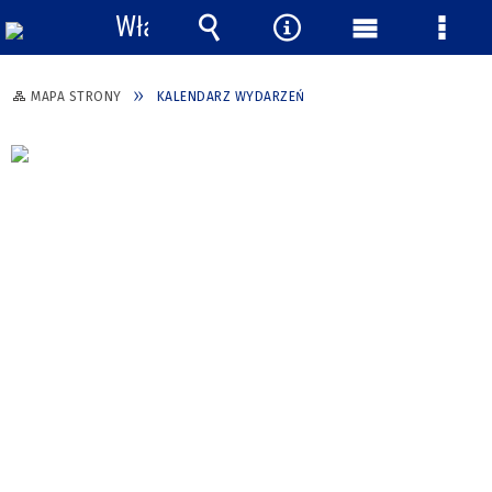
Włącz
powiadomienia
Wyszukiwarka
Narzędzia
Menu
Menu
główne
szcze
MAPA STRONY
KALENDARZ WYDARZEŃ