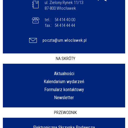
ul. Zielony Rynek 11/13
87-800 Włocławek
tel.:
54 414 40 00
fax.:
54 414 44 44
poczta@um.wloclawek.pl
NA SKRÓTY
Aktualności
Kalendarium wydarzeń
Formularz kontaktowy
Newsletter
PRZEWODNIK
Elektroniczna Skrzynka Podawcza