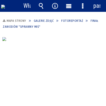
Włącz
pane
powiadomienia
Wyszukiwarka
Narzędzia
Menu
Menu
główne
szczegółow
MAPA STRONY
GALERIE ZDJĘĆ
FOTOREPORTAŻ
FINAŁ
ZAWODÓW "SPRAWNY MIŚ"