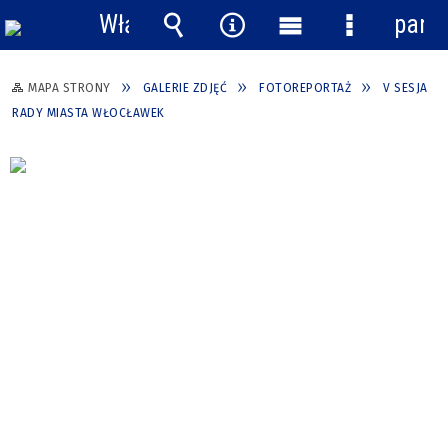
Włącz
pane
powiadomienia
Wyszukiwarka
Narzędzia
Menu
Menu
główne
szczegółow
MAPA STRONY
GALERIE ZDJĘĆ
FOTOREPORTAŻ
V SESJA
RADY MIASTA WŁOCŁAWEK