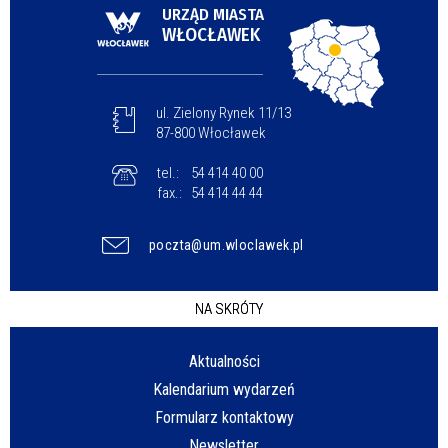
URZĄD MIASTA
WŁOCŁAWEK
ul. Zielony Rynek 11/13
87-800 Włocławek
tel.:
54 414 40 00
fax.:
54 414 44 44
poczta@um.wloclawek.pl
NA SKRÓTY
Aktualności
Kalendarium wydarzeń
Formularz kontaktowy
Newsletter