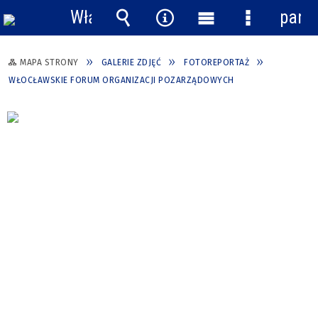
Włącz
pane
powiadomienia
Wyszukiwarka
Narzędzia
Menu
Menu
główne
szczegółow
MAPA STRONY
GALERIE ZDJĘĆ
FOTOREPORTAŻ
WŁOCŁAWSKIE FORUM ORGANIZACJI POZARZĄDOWYCH