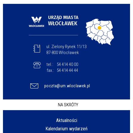
URZĄD MIASTA
WŁOCŁAWEK
ul. Zielony Rynek 11/13
87-800 Włocławek
tel.:
54 414 40 00
fax.:
54 414 44 44
poczta@um.wloclawek.pl
NA SKRÓTY
Aktualności
Kalendarium wydarzeń