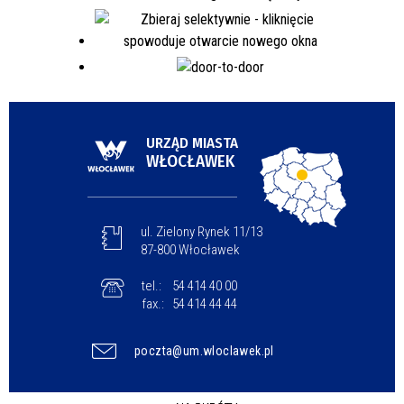
URZĄD MIASTA
WŁOCŁAWEK
ul. Zielony Rynek 11/13
87-800 Włocławek
tel.:
54 414 40 00
fax.:
54 414 44 44
poczta@um.wloclawek.pl