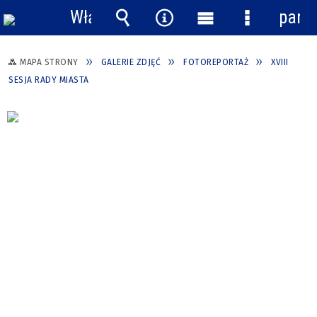
Włącz
pane
powiadomienia
Wyszukiwarka
Narzędzia
Menu
Menu
główne
szczegółow
MAPA STRONY
GALERIE ZDJĘĆ
FOTOREPORTAŻ
XVIII
SESJA RADY MIASTA