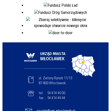
URZĄD MIASTA
WŁOCŁAWEK
ul. Zielony Rynek 11/13
87-800 Włocławek
tel.:
54 414 40 00
fax.:
54 414 44 44
poczta@um.wloclawek.pl