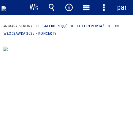
Włącz
pane
powiadomienia
Wyszukiwarka
Narzędzia
Menu
Menu
główne
szczegółow
MAPA STRONY
GALERIE ZDJĘĆ
FOTOREPORTAŻ
DNI
WŁOCŁAWKA 2025 - KONCERTY