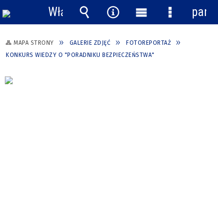
Włącz
pane
powiadomienia
Wyszukiwarka
Narzędzia
Menu
Menu
główne
szczegółow
MAPA STRONY
GALERIE ZDJĘĆ
FOTOREPORTAŻ
KONKURS WIEDZY O "PORADNIKU BEZPIECZEŃSTWA"