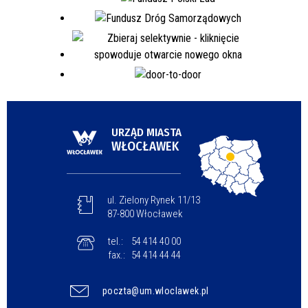
URZĄD MIASTA
WŁOCŁAWEK
ul. Zielony Rynek 11/13
87-800 Włocławek
tel.:
54 414 40 00
fax.:
54 414 44 44
poczta@um.wloclawek.pl