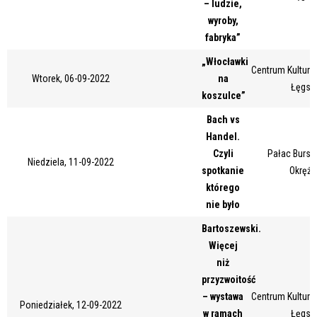
– ludzie,
Miejsce
wyroby,
fabryka”
„Włocławki
Centrum Kultury 
Organizator
Wtorek, 06-09-2022
na
Łęgsk
koszulce”
Bach vs
Promowane
Handel.
Czyli
Pałac Bursz
Niedziela, 11-09-2022
spotkanie
Okrężn
którego
nie było
Bartoszewski.
Więcej
niż
przyzwoitość
– wystawa
Centrum Kultury 
Poniedziałek, 12-09-2022
w ramach
Łęgsk