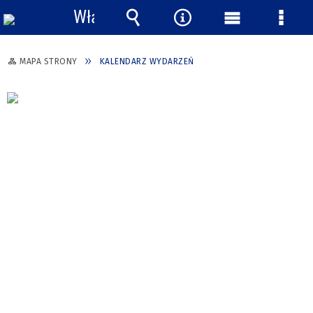
Włącz
powiadomienia
Wyszukiwarka
Narzędzia
Menu
Menu
główne
szcze
MAPA STRONY
KALENDARZ WYDARZEŃ