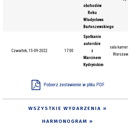
obchodów
Roku
Władysława
Bartoszewskiego
Spotkanie
autorskie
sala kameral
Czwartek, 15-09-2022
17:00
z
Warszawsk
Marcinem
Kydryńskim
Pobierz zestawienie w pliku PDF
WSZYSTKIE WYDARZENIA
HARMONOGRAM