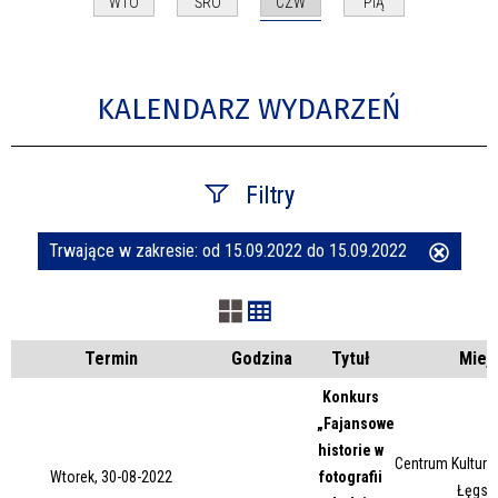
CZW
WTO
ŚRO
PIĄ
KALENDARZ WYDARZEŃ
Filtry
Trwające w zakresie:
od 15.09.2022 do 15.09.2022
Usuń
Szukana fraza
ten
filtr
Kategoria
Termin
Godzina
Tytuł
Miej
Konkurs
„Fajansowe
Trwające w zakresie
historie w
Centrum Kultury 
Wtorek, 30-08-2022
fotografii
—
Łęgsk