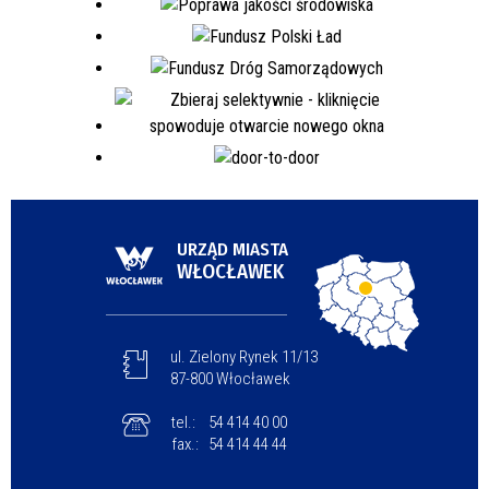
URZĄD MIASTA
WŁOCŁAWEK
ul. Zielony Rynek 11/13
87-800 Włocławek
tel.:
54 414 40 00
fax.:
54 414 44 44