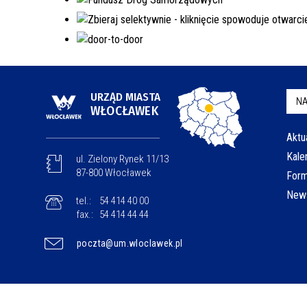
URZĄD MIASTA
NA
WŁOCŁAWEK
Aktu
Kale
ul. Zielony Rynek 11/13
87-800 Włocławek
Form
News
tel.:
54 414 40 00
fax.:
54 414 44 44
poczta@um.wloclawek.pl