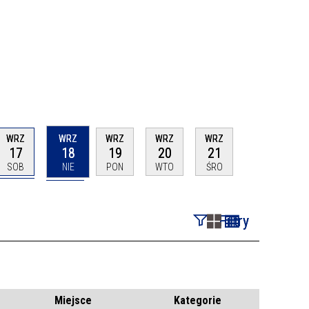
WRZ
WRZ
WRZ
WRZ
WRZ
17
18
19
20
21
SOB
NIE
PON
WTO
ŚRO
Filtry
Szukana fraza
Kategoria
Miejsce
Kategorie