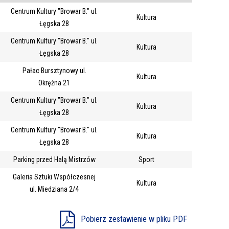
Centrum Kultury "Browar B." ul.
Trwające w
Kultura
—
Łęgska 28
zakresie
Centrum Kultury "Browar B." ul.
Kultura
Łęgska 28
Miejsce
Pałac Bursztynowy ul.
Kultura
Organizator
Okrężna 21
Promowane
Centrum Kultury "Browar B." ul.
Kultura
Łęgska 28
Centrum Kultury "Browar B." ul.
Kultura
Łęgska 28
Parking przed Halą Mistrzów
Sport
Galeria Sztuki Współczesnej
Kultura
ul. Miedziana 2/4
Pobierz zestawienie w pliku PDF