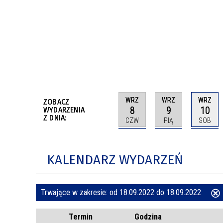
BUDYNKÓW
RADA MIASTA WŁOCŁAWEK
ENERGIA I MOBILNOŚĆ
JAKOŚĆ POWIETRZA WE WŁOCŁAWKU
WYKAZ KONTAKTÓW URZĘDU MIASTA
WŁOCŁAWEK
2026 ROKIEM TADEUSZA REICHSTEINA
WE WŁOCŁAWKU
WRZ
WRZ
WRZ
ZOBACZ
8
9
10
WYDARZENIA
Z DNIA:
CZW
PIĄ
SOB
KALENDARZ WYDARZEŃ
Trwające w zakresie:
od 18.09.2022 do 18.09.2022
ten
Termin
Godzina
filtr