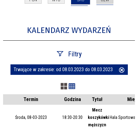
KALENDARZ WYDARZEŃ
Filtry
Trwające w zakresie:
od 08.03.2023 do 08.03.2023
Usuń
Szukana fraza
ten
filtr
Kategoria
Termin
Godzina
Tytuł
Miej
Mecz
Środa, 08-03-2023
18:30-20:30
koszykówki
Hala Sportowa 
Trwające w zakresie
mężczyzn
—