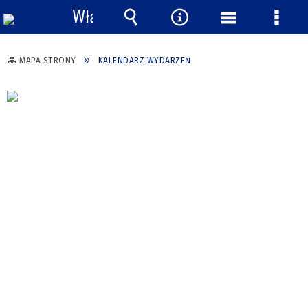
Włącz
powiadomienia
Wyszukiwarka
Narzędzia
Menu
Menu
główne
szcze
MAPA STRONY
KALENDARZ WYDARZEŃ