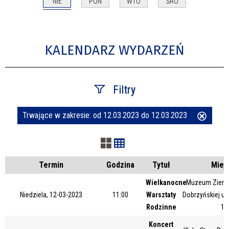
NIE
PON
WTO
ŚRO
KALENDARZ WYDARZEŃ
Filtry
Trwające w zakresie:
od 12.03.2023 do 12.03.2023
Usuń
Szukana fraza
ten
filtr
Kategoria
Termin
Godzina
Tytuł
Miej
Wielkanocne
Muzeum Ziemi 
Niedziela, 12-03-2023
11:00
Warsztaty
Dobrzyńskiej ul
Trwające w zakresie
Rodzinne
1A
—
Koncert