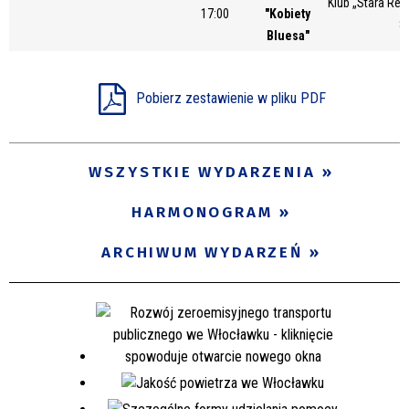
Klub „Stara Rem
17:00
"Kobiety
Miejsce
8
Bluesa"
Organizator
Pobierz zestawienie w pliku PDF
Promowane
WSZYSTKIE WYDARZENIA
HARMONOGRAM
ARCHIWUM WYDARZEŃ