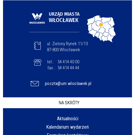
URZĄD MIASTA
WŁOCŁAWEK
ul. Zielony Rynek 11/13
87-800 Włocławek
tel.:
54 414 40 00
fax.:
54 414 44 44
poczta@um.wloclawek.pl
NA SKRÓTY
Aktualności
Kalendarium wydarzeń