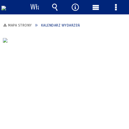
Włącz
powiadomienia
Wyszukiwarka
Narzędzia
Menu
Menu
główne
szcze
MAPA STRONY
KALENDARZ WYDARZEŃ