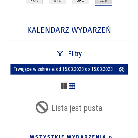
CZW
PON
WTO
ŚRO
KALENDARZ WYDARZEŃ
Filtry
Trwające w zakresie:
od 15.03.2023 do 15.03.2023
Usuń
Szukana fraza
ten
filtr
Kategoria
Lista jest pusta
Trwające w zakresie
—
WSZYSTKIE WYDARZENIA