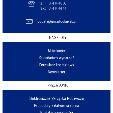
tel.:
54 414 40 00
fax.:
54 414 44 44
poczta@um.wloclawek.pl
NA SKRÓTY
Aktualności
Kalendarium wydarzeń
Formularz kontaktowy
Newsletter
PRZEWODNIK
Elektroniczna Skrzynka Podawcza
Procedury załatwiania spraw
Polityka prywatności