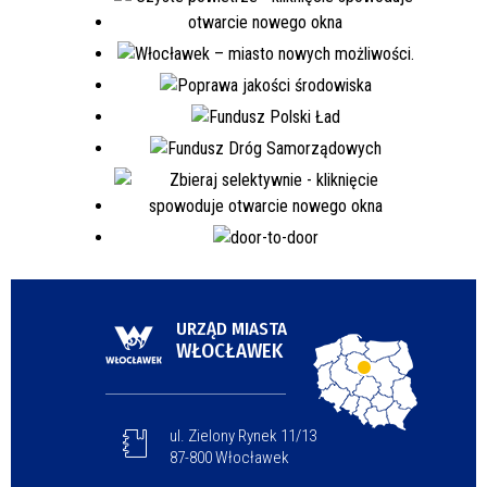
URZĄD MIASTA
WŁOCŁAWEK
ul. Zielony Rynek 11/13
87-800 Włocławek