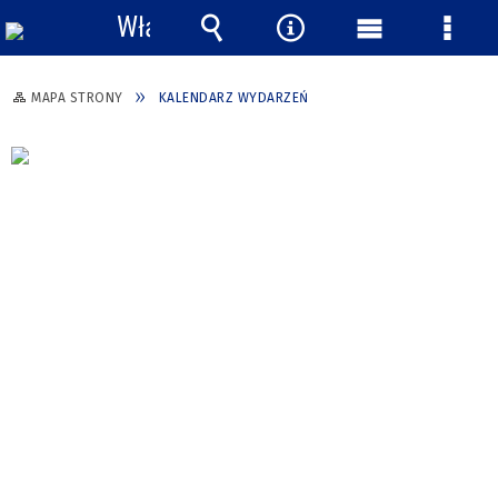
Włącz
powiadomienia
Wyszukiwarka
Narzędzia
Menu
Menu
główne
szcze
MAPA STRONY
KALENDARZ WYDARZEŃ