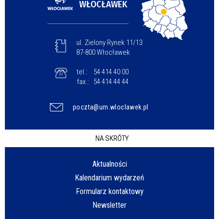
WŁOCŁAWEK
ul. Zielony Rynek 11/13
87-800 Włocławek
tel.:
54 414 40 00
fax.:
54 414 44 44
poczta@um.wloclawek.pl
NA SKRÓTY
Aktualności
Kalendarium wydarzeń
Formularz kontaktowy
Newsletter