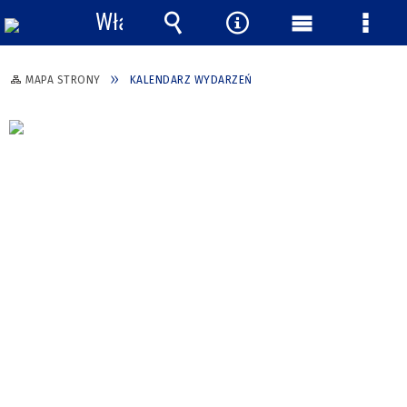
Włącz
powiadomienia
Wyszukiwarka
Narzędzia
Menu
Menu
główne
szcze
MAPA STRONY
KALENDARZ WYDARZEŃ