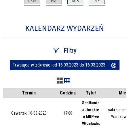
CZW
PIĄ
SOB
NIE
KALENDARZ WYDARZEŃ
Filtry
Trwające w zakresie:
od 16.03.2023 do 16.03.2023
Usuń
Szukana fraza
ten
filtr
Kategoria
Termin
Godzina
Tytuł
Miej
Spotkanie
autorskie
sala kameral
Trwające w zakresie
Czwartek, 16-03-2023
17:00
w MBP we
Warszawsk
Włocławku
—