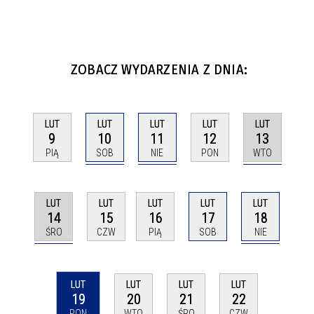
ZOBACZ WYDARZENIA Z DNIA:
LUT
LUT
LUT
LUT
LUT
10
11
13
9
12
SOB
NIE
WTO
PIĄ
PON
LUT
LUT
LUT
LUT
LUT
14
18
15
16
17
ŚRO
NIE
CZW
PIĄ
SOB
LUT
LUT
LUT
LUT
19
20
21
22
PON
WTO
ŚRO
CZW