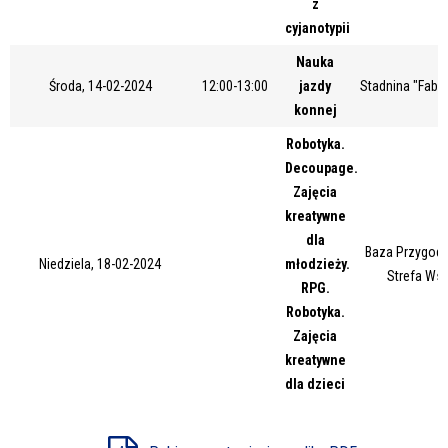
z
Miejsce
cyjanotypii
Nauka
Środa, 14-02-2024
12:00-13:00
jazdy
Stadnina "Fabia
Organizator
konnej
Robotyka.
Decoupage.
Promowane
Zajęcia
kreatywne
dla
Baza Przygody
Niedziela, 18-02-2024
młodzieży.
Strefa Ws
RPG.
Robotyka.
Zajęcia
kreatywne
dla dzieci