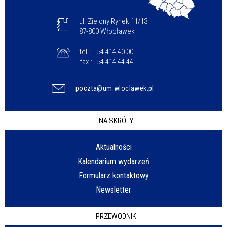
ul. Zielony Rynek 11/13
87-800 Włocławek
tel.:
54 414 40 00
fax.:
54 414 44 44
poczta@um.wloclawek.pl
NA SKRÓTY
Aktualności
Kalendarium wydarzeń
Formularz kontaktowy
Newsletter
PRZEWODNIK