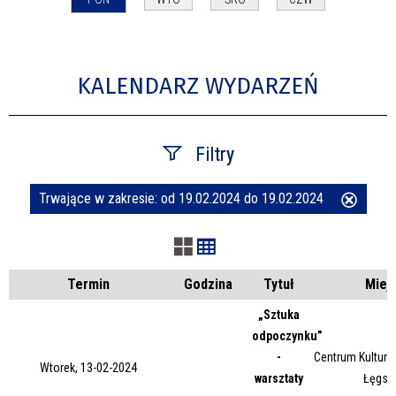
KALENDARZ WYDARZEŃ
Filtry
Trwające w zakresie:
od 19.02.2024 do 19.02.2024
Usuń
Szukana fraza
ten
filtr
Kategoria
Termin
Godzina
Tytuł
Miej
„Sztuka
odpoczynku”
Trwające w zakresie
-
Centrum Kultury 
Wtorek, 13-02-2024
warsztaty
Łęgsk
—