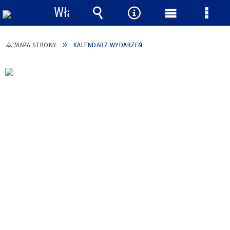
Włącz
powiadomienia
Wyszukiwarka
Narzędzia
Menu
Menu
główne
szcze
MAPA STRONY
KALENDARZ WYDARZEŃ