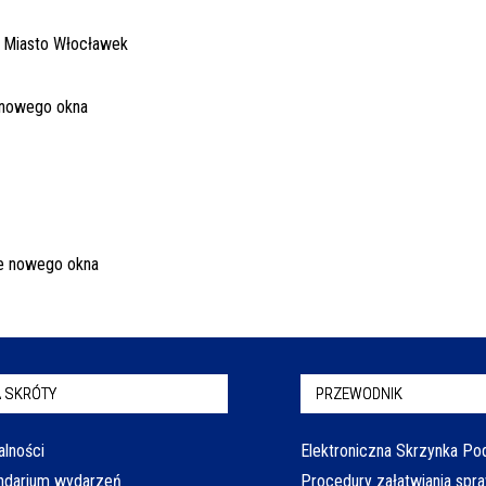
 SKRÓTY
PRZEWODNIK
alności
Elektroniczna Skrzynka P
ndarium wydarzeń
Procedury załatwiania spr