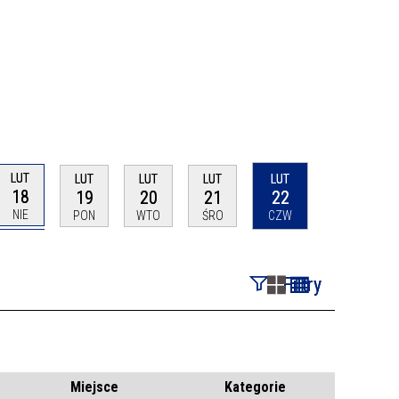
LUT
LUT
LUT
LUT
LUT
18
19
20
21
22
NIE
PON
WTO
ŚRO
CZW
Filtry
Szukana fraza
Kategoria
Miejsce
Kategorie