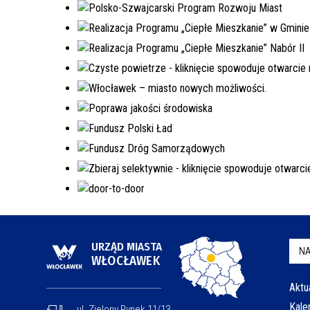
URZĄD MIASTA
NA
WŁOCŁAWEK
Aktu
Kale
ul. Zielony Rynek 11/13