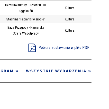
Centrum Kultury "Browar B." ul.
Trwające w
Kultura
—
Łęgska 28
zakresie
Stadnina "Fabianki w siodle"
Kultura
e
Baza Przygody - Harcerska
Miejsce
Kultura
Strefa Współpracy
Organizator
Promowane
Pobierz zestawienie w pliku PDF
OGRAM
WSZYSTKIE WYDARZENIA