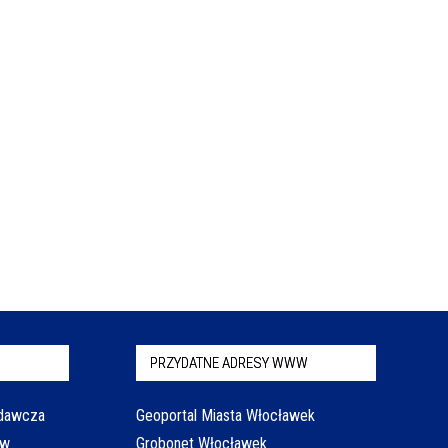
PRZYDATNE ADRESY WWW
odawcza
Geoportal Miasta Włocławek
aw
Grobonet Włocławek