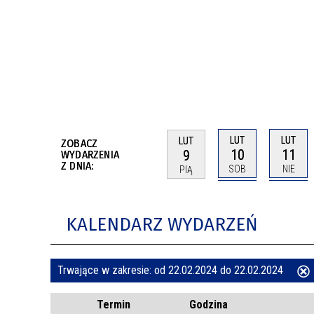
BUDYNKÓW
RADA MIASTA WŁOCŁAWEK
ENERGIA I MOBILNOŚĆ
JAKOŚĆ POWIETRZA WE WŁOCŁAWKU
WYKAZ KONTAKTÓW URZĘDU MIASTA
WŁOCŁAWEK
2026 ROKIEM TADEUSZA REICHSTEINA
WE WŁOCŁAWKU
LUT
LUT
LUT
ZOBACZ
10
11
9
WYDARZENIA
Z DNIA:
SOB
NIE
PIĄ
KALENDARZ WYDARZEŃ
Trwające w zakresie:
od 22.02.2024 do 22.02.2024
ten
Termin
Godzina
filtr