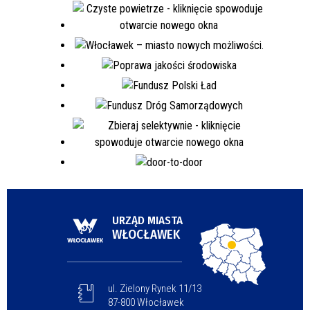
URZĄD MIASTA
WŁOCŁAWEK
ul. Zielony Rynek 11/13
87-800 Włocławek