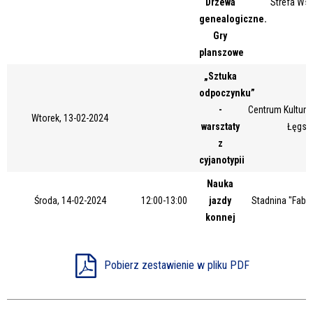
Drzewa
Strefa Ws
Miejsce
genealogiczne.
Gry
planszowe
Organizator
„Sztuka
odpoczynku”
-
Centrum Kultury 
Wtorek, 13-02-2024
warsztaty
Łęgsk
Promowane
z
cyjanotypii
Nauka
Środa, 14-02-2024
12:00-13:00
jazdy
Stadnina "Fabia
konnej
Pobierz zestawienie w pliku PDF