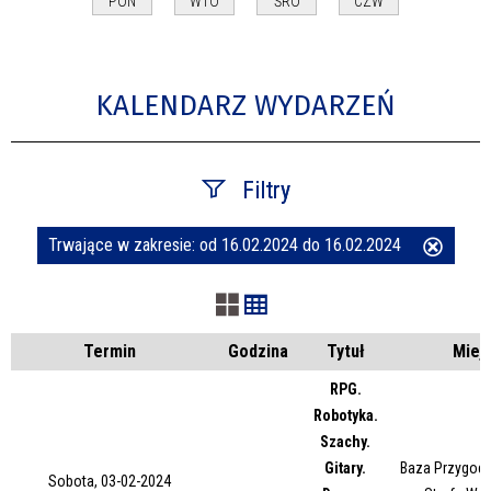
PON
WTO
ŚRO
CZW
KALENDARZ WYDARZEŃ
Filtry
Trwające w zakresie:
od 16.02.2024 do 16.02.2024
Usuń
Szukana fraza
ten
filtr
Kategoria
Termin
Godzina
Tytuł
Miej
RPG.
Robotyka.
Trwające w zakresie
Szachy.
Gitary.
Baza Przygody
—
Sobota, 03-02-2024