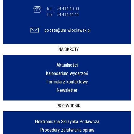
tel.:
54 414 40 00
fax.:
54 414 44 44
poczta@um.wloclawek.pl
NA SKRÓTY
Aktualności
Kalendarium wydarzeń
Formularz kontaktowy
Newsletter
PRZEWODNIK
Elektroniczna Skrzynka Podawcza
Procedury załatwiania spraw