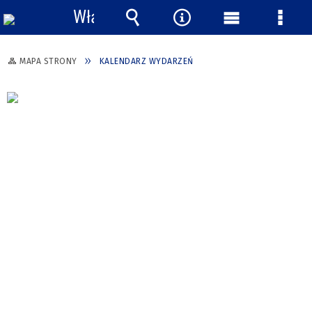
Włącz
powiadomienia
Wyszukiwarka
Narzędzia
Menu
Menu
główne
szcze
MAPA STRONY
KALENDARZ WYDARZEŃ