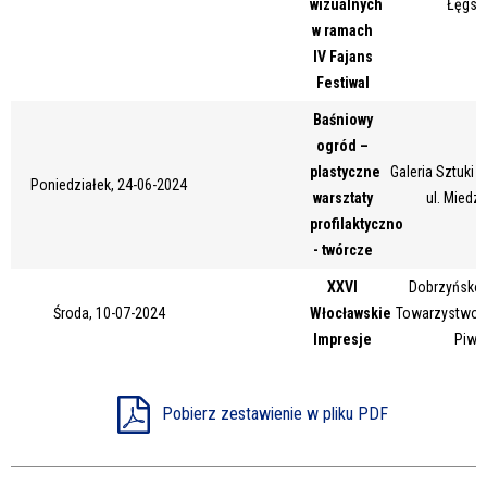
wizualnych
Łęgsk
Miejsce
w ramach
IV Fajans
Festiwal
Organizator
Baśniowy
ogród –
plastyczne
Galeria Sztuki
Poniedziałek, 24-06-2024
warsztaty
ul. Miedz
Promowane
profilaktyczno
- twórcze
XXVI
Dobrzyńsko-
Środa, 10-07-2024
Włocławskie
Towarzystwo Ku
Impresje
Piwn
Pobierz zestawienie w pliku PDF