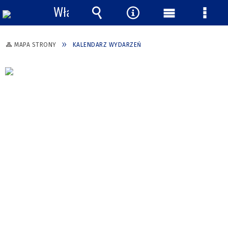
Włącz
powiadomienia
Wyszukiwarka
Narzędzia
Menu
Menu
główne
szcze
MAPA STRONY
KALENDARZ WYDARZEŃ