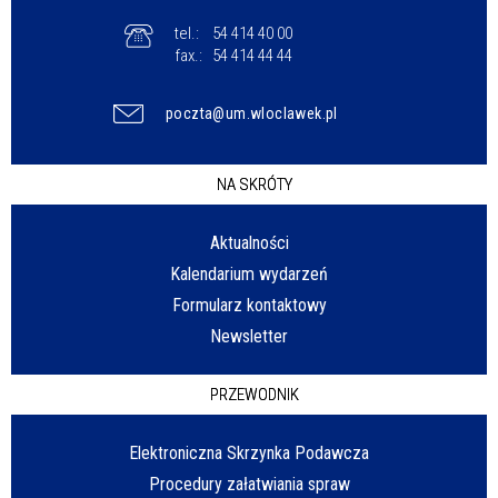
tel.:
54 414 40 00
fax.:
54 414 44 44
poczta@um.wloclawek.pl
NA SKRÓTY
Aktualności
Kalendarium wydarzeń
Formularz kontaktowy
Newsletter
PRZEWODNIK
Elektroniczna Skrzynka Podawcza
Procedury załatwiania spraw