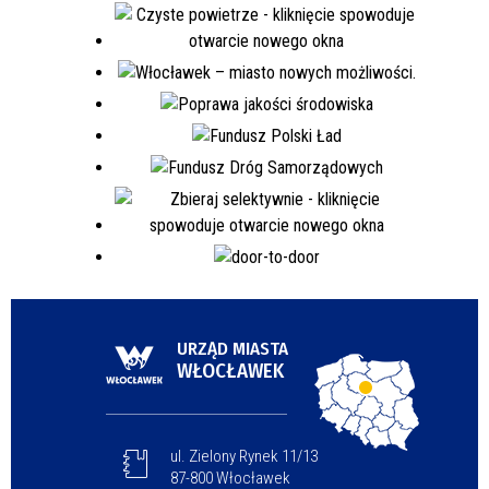
URZĄD MIASTA
WŁOCŁAWEK
ul. Zielony Rynek 11/13
87-800 Włocławek