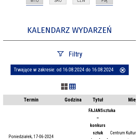
WTO
PIĄ
ŚRO
CZW
KALENDARZ WYDARZEŃ
Filtry
Trwające w zakresie:
od 16.08.2024 do 16.08.2024
Usuń
Szukana fraza
ten
filtr
Kategoria
Termin
Godzina
Tytuł
Miej
FAJANSsztuka
–
Trwające w zakresie
konkurs
sztuk
Centrum Kultury 
—
Poniedziałek, 17-06-2024