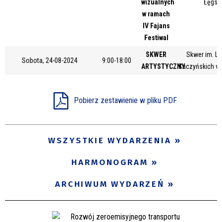
wizualnych
Łęgsk
Miejsce
w ramach
IV Fajans
Festiwal
Organizator
SKWER
Skwer im. Le
Sobota, 24-08-2024
9:00-18:00
ARTYSTYCZNY
Kaczyńskich w
Promowane
Pobierz zestawienie w pliku PDF
WSZYSTKIE WYDARZENIA
HARMONOGRAM
ARCHIWUM WYDARZEŃ