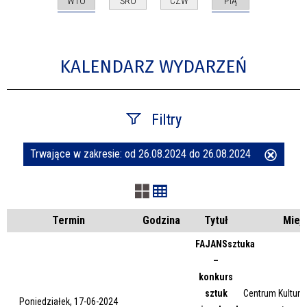
WTO
PIĄ
ŚRO
CZW
KALENDARZ WYDARZEŃ
Filtry
Trwające w zakresie:
od 26.08.2024 do 26.08.2024
Usuń
Szukana fraza
ten
filtr
Kategoria
Termin
Godzina
Tytuł
Miej
FAJANSsztuka
–
Trwające w zakresie
konkurs
sztuk
Centrum Kultury 
—
Poniedziałek, 17-06-2024