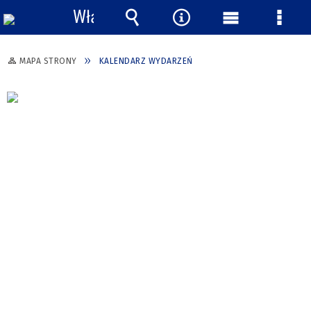
Włącz
powiadomienia
Wyszukiwarka
Narzędzia
Menu
Menu
główne
szcze
MAPA STRONY
KALENDARZ WYDARZEŃ