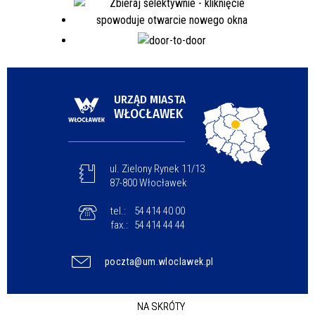
URZĄD MIASTA
WŁOCŁAWEK
ul. Zielony Rynek 11/13
87-800 Włocławek
tel.:
54 414 40 00
fax.:
54 414 44 44
poczta@um.wloclawek.pl
NA SKRÓTY