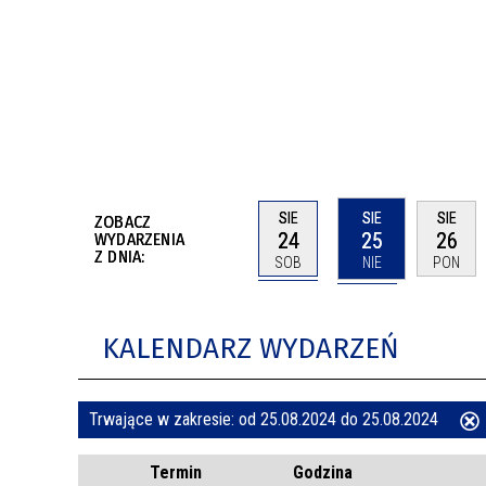
BUDYNKÓW
RADA MIASTA WŁOCŁAWEK
ENERGIA I MOBILNOŚĆ
JAKOŚĆ POWIETRZA WE WŁOCŁAWKU
WYKAZ KONTAKTÓW URZĘDU MIASTA
WŁOCŁAWEK
2026 ROKIEM TADEUSZA REICHSTEINA
WE WŁOCŁAWKU
SIE
SIE
SIE
ZOBACZ
24
25
26
WYDARZENIA
Z DNIA:
SOB
NIE
PON
KALENDARZ WYDARZEŃ
Trwające w zakresie:
od 25.08.2024 do 25.08.2024
ten
Termin
Godzina
filtr