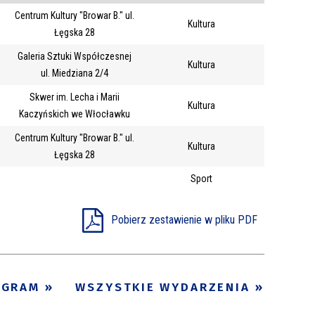
Centrum Kultury "Browar B." ul.
Trwające w
Kultura
—
Łęgska 28
zakresie
Galeria Sztuki Współczesnej
Kultura
ul. Miedziana 2/4
Miejsce
Skwer im. Lecha i Marii
Kultura
Organizator
Kaczyńskich we Włocławku
Promowane
Centrum Kultury "Browar B." ul.
Kultura
Łęgska 28
Sport
Pobierz zestawienie w pliku PDF
OGRAM
WSZYSTKIE WYDARZENIA