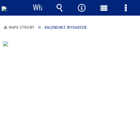
Włącz
powiadomienia
Wyszukiwarka
Narzędzia
Menu
Menu
główne
szcze
MAPA STRONY
KALENDARZ WYDARZEŃ