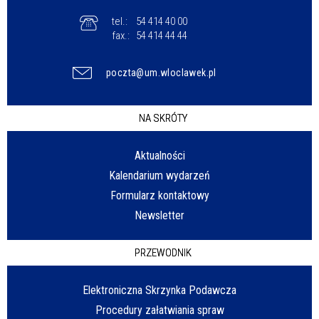
tel.:
54 414 40 00
fax.:
54 414 44 44
poczta@um.wloclawek.pl
NA SKRÓTY
Aktualności
Kalendarium wydarzeń
Formularz kontaktowy
Newsletter
PRZEWODNIK
Elektroniczna Skrzynka Podawcza
Procedury załatwiania spraw