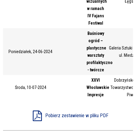
wizualnych
Łęgsk
Miejsce
w ramach
IV Fajans
Festiwal
Organizator
Baśniowy
ogród –
plastyczne
Galeria Sztuki
Poniedziałek, 24-06-2024
warsztaty
ul. Miedz
Promowane
profilaktyczno
- twórcze
XXVI
Dobrzyńsko-
Środa, 10-07-2024
Włocławskie
Towarzystwo Ku
Impresje
Piwn
Pobierz zestawienie w pliku PDF