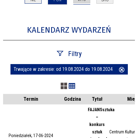
KALENDARZ WYDARZEŃ
Filtry
Trwające w zakresie:
od 19.08.2024 do 19.08.2024
Usuń
Szukana fraza
ten
filtr
Kategoria
Termin
Godzina
Tytuł
Miej
FAJANSsztuka
–
Trwające w zakresie
konkurs
sztuk
Centrum Kultury 
—
Poniedziałek, 17-06-2024