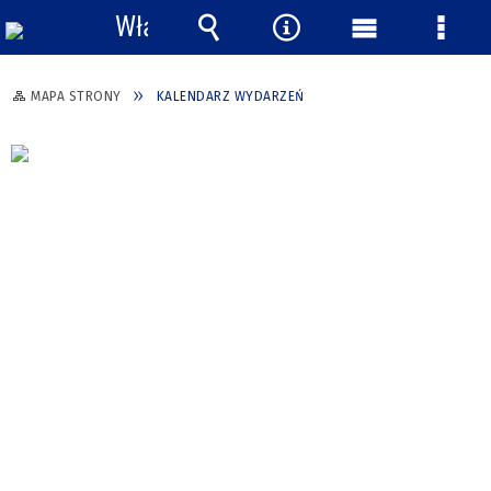
Włącz
powiadomienia
Wyszukiwarka
Narzędzia
Menu
Menu
główne
szcze
MAPA STRONY
KALENDARZ WYDARZEŃ