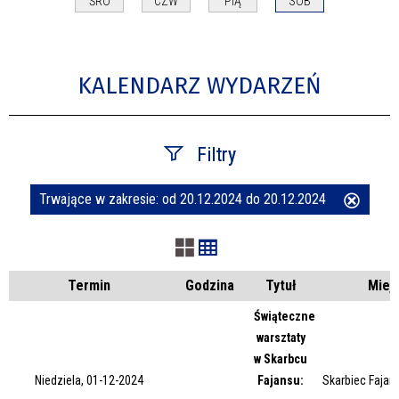
ŚRO
CZW
PIĄ
SOB
KALENDARZ WYDARZEŃ
Filtry
Trwające w zakresie:
od 20.12.2024 do 20.12.2024
Usuń
Szukana fraza
ten
filtr
Kategoria
Termin
Godzina
Tytuł
Miej
Świąteczne
warsztaty
Trwające w zakresie
w Skarbcu
Niedziela, 01-12-2024
Fajansu:
Skarbiec Fajans
—