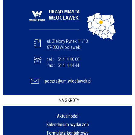
URZĄD MIASTA
WŁOCŁAWEK
ul. Zielony Rynek 11/13
87-800 Włocławek
tel.:
54 414 40 00
fax.:
54 414 44 44
poczta@um.wloclawek.pl
NA SKRÓTY
Aktualności
Kalendarium wydarzeń
Formularz kontaktowy