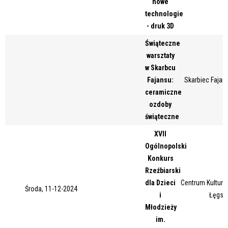
nowe
Miejsce
technologie
- druk 3D
Świąteczne
Organizator
warsztaty
w Skarbcu
Fajansu:
Skarbiec Fajans
ceramiczne
Promowane
ozdoby
świąteczne
XVII
Ogólnopolski
Konkurs
Rzeźbiarski
dla Dzieci
Centrum Kultury 
Środa, 11-12-2024
i
Łęgsk
Młodzieży
im.