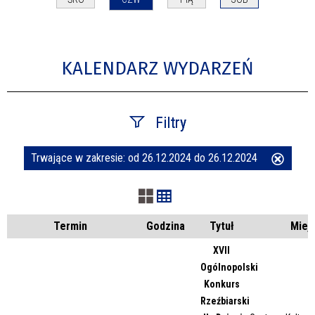
KALENDARZ WYDARZEŃ
Filtry
Trwające w zakresie:
od 26.12.2024 do 26.12.2024
Usuń
Szukana fraza
ten
filtr
Kategoria
Termin
Godzina
Tytuł
Miej
XVII
Ogólnopolski
Trwające w zakresie
Konkurs
Rzeźbiarski
—