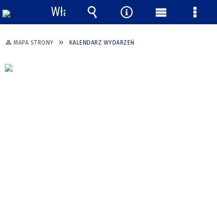
Włącz
powiadomienia
Wyszukiwarka
Narzędzia
Menu
Menu
główne
szcze
MAPA STRONY
KALENDARZ WYDARZEŃ