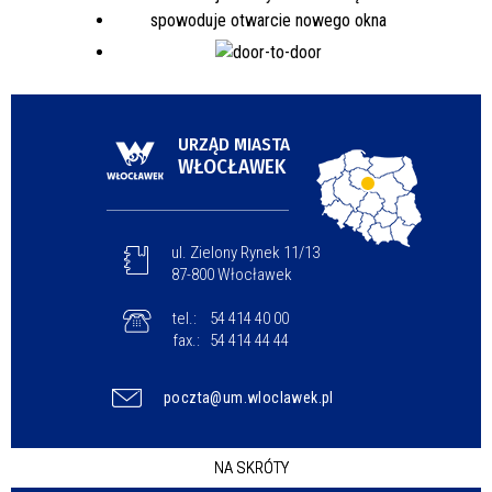
URZĄD MIASTA
WŁOCŁAWEK
ul. Zielony Rynek 11/13
87-800 Włocławek
tel.:
54 414 40 00
fax.:
54 414 44 44
poczta@um.wloclawek.pl
NA SKRÓTY