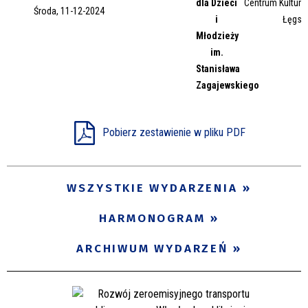
dla Dzieci
Centrum Kultury 
Środa, 11-12-2024
Miejsce
i
Łęgsk
Młodzieży
im.
Stanisława
Organizator
Zagajewskiego
Promowane
Pobierz zestawienie w pliku PDF
WSZYSTKIE WYDARZENIA
HARMONOGRAM
ARCHIWUM WYDARZEŃ