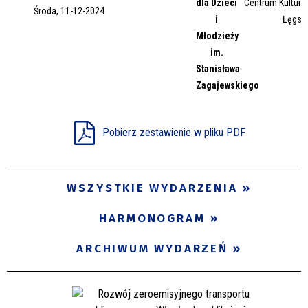
dla Dzieci
Centrum Kultury 
Środa, 11-12-2024
Miejsce
i
Łęgsk
Młodzieży
im.
Stanisława
Organizator
Zagajewskiego
Promowane
Pobierz zestawienie w pliku PDF
WSZYSTKIE WYDARZENIA
HARMONOGRAM
ARCHIWUM WYDARZEŃ