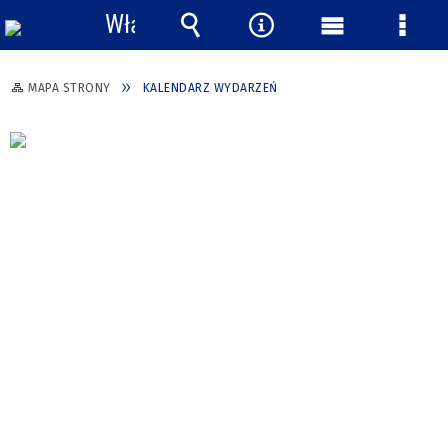
Włącz
powiadomienia
Wyszukiwarka
Narzędzia
Menu
Menu
główne
szcze
MAPA STRONY
KALENDARZ WYDARZEŃ