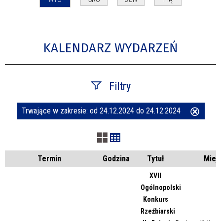
KALENDARZ WYDARZEŃ
Filtry
Trwające w zakresie:
od 24.12.2024 do 24.12.2024
Usuń
Szukana fraza
ten
filtr
Kategoria
Termin
Godzina
Tytuł
Miej
XVII
Ogólnopolski
Trwające w zakresie
Konkurs
Rzeźbiarski
—