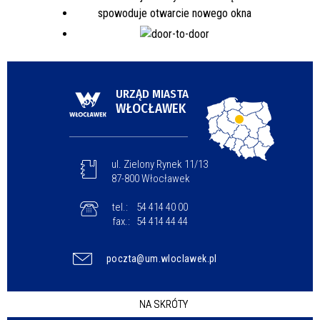
URZĄD MIASTA
WŁOCŁAWEK
ul. Zielony Rynek 11/13
87-800 Włocławek
tel.:
54 414 40 00
fax.:
54 414 44 44
poczta@um.wloclawek.pl
NA SKRÓTY