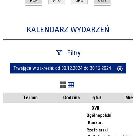
PON
CZW
WTO
ŚRO
KALENDARZ WYDARZEŃ
Filtry
Trwające w zakresie:
od 30.12.2024 do 30.12.2024
Usuń
Szukana fraza
ten
filtr
Kategoria
Termin
Godzina
Tytuł
Miej
XVII
Ogólnopolski
Trwające w zakresie
Konkurs
Rzeźbiarski
—