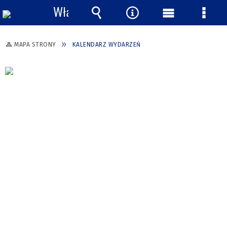
Włącz
powiadomienia
Wyszukiwarka
Narzędzia
Menu
Menu
główne
szcze
MAPA STRONY
KALENDARZ WYDARZEŃ