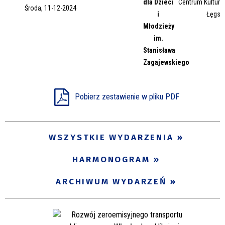
dla Dzieci
Centrum Kultury 
Środa, 11-12-2024
Miejsce
i
Łęgsk
Młodzieży
im.
Stanisława
Organizator
Zagajewskiego
Promowane
Pobierz zestawienie w pliku PDF
WSZYSTKIE WYDARZENIA
HARMONOGRAM
ARCHIWUM WYDARZEŃ