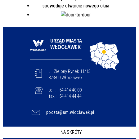
URZĄD MIASTA
WŁOCŁAWEK
ul. Zielony Rynek 11/13
87-800 Włocławek
tel.:
54 414 40 00
fax.:
54 414 44 44
poczta@um.wloclawek.pl
NA SKRÓTY