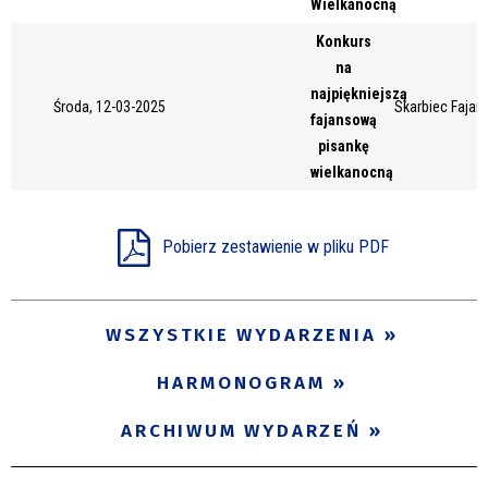
Wielkanocną
Miejsce
Konkurs
na
najpiękniejszą
Środa, 12-03-2025
Skarbiec Fajans
Organizator
fajansową
pisankę
wielkanocną
Promowane
Pobierz zestawienie w pliku PDF
WSZYSTKIE WYDARZENIA
HARMONOGRAM
ARCHIWUM WYDARZEŃ