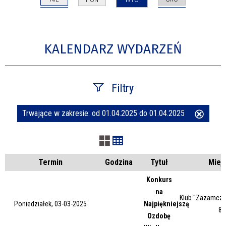
KALENDARZ WYDARZEŃ
Filtry
Trwające w zakresie:
od 01.04.2025 do 01.04.2025
Usuń
Szukana fraza
ten
filtr
Kategoria
Termin
Godzina
Tytuł
Miej
Konkurs
na
Trwające w zakresie
Klub "Zazamcze"
Poniedziałek, 03-03-2025
Najpiękniejszą
87
Ozdobę
—