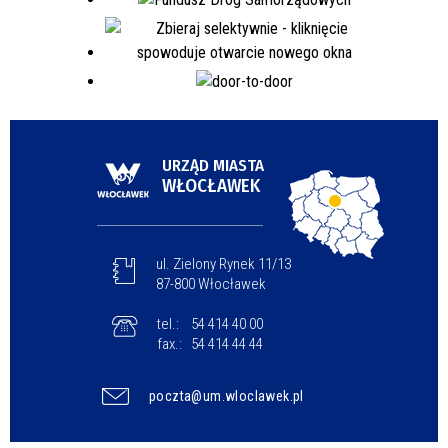
URZĄD MIASTA
WŁOCŁAWEK
ul. Zielony Rynek 11/13
87-800 Włocławek
tel.:
54 414 40 00
fax.:
54 414 44 44
poczta@um.wloclawek.pl