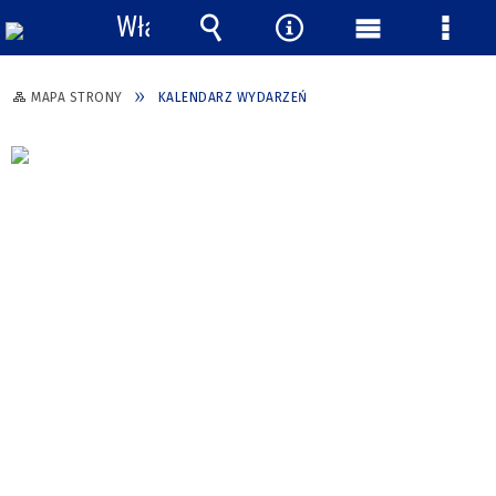
Włącz
powiadomienia
Wyszukiwarka
Narzędzia
Menu
Menu
główne
szcze
MAPA STRONY
KALENDARZ WYDARZEŃ