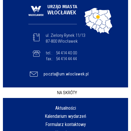
URZĄD MIASTA
WŁOCŁAWEK
ul. Zielony Rynek 11/13
87-800 Włocławek
tel.:
54 414 40 00
fax.:
54 414 44 44
poczta@um.wloclawek.pl
NA SKRÓTY
Aktualności
Kalendarium wydarzeń
Formularz kontaktowy