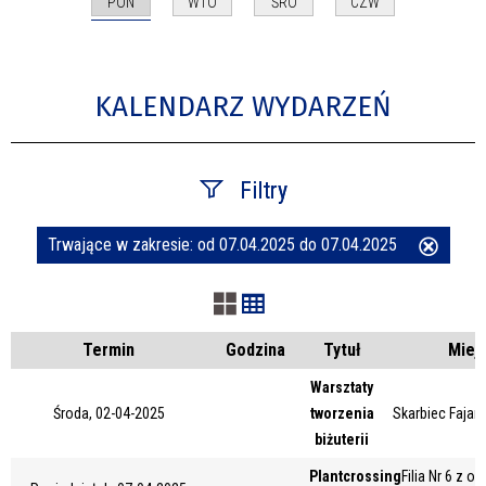
PON
WTO
ŚRO
CZW
KALENDARZ WYDARZEŃ
Filtry
Trwające w zakresie:
od 07.04.2025 do 07.04.2025
Usuń
Szukana fraza
ten
filtr
Kategoria
Termin
Godzina
Tytuł
Miej
Warsztaty
Środa, 02-04-2025
tworzenia
Skarbiec Fajans
Trwające w zakresie
biżuterii
—
Plantcrossing
Filia Nr 6 z o