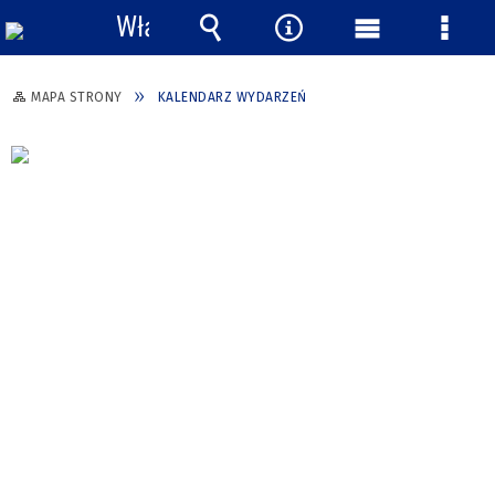
Włącz
powiadomienia
Wyszukiwarka
Narzędzia
Menu
Menu
główne
szcze
MAPA STRONY
KALENDARZ WYDARZEŃ