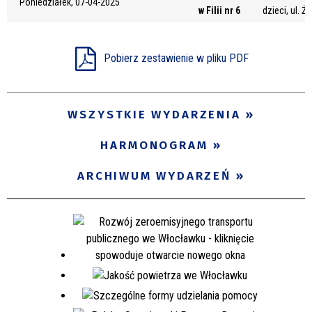
Poniedziałek, 07-04-2025
w Filii nr 6
dzieci, ul. Ż
Miejsce
Pobierz zestawienie w pliku PDF
Organizator
WSZYSTKIE WYDARZENIA
Promowane
HARMONOGRAM
ARCHIWUM WYDARZEŃ