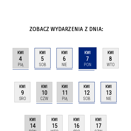
ZOBACZ WYDARZENIA Z DNIA:
KWI
KWI
KWI
KWI
KWI
4
5
6
7
8
PIĄ
SOB
NIE
PON
WTO
KWI
KWI
KWI
KWI
KWI
10
11
12
13
9
CZW
PIĄ
SOB
NIE
ŚRO
KWI
KWI
KWI
KWI
14
15
16
17