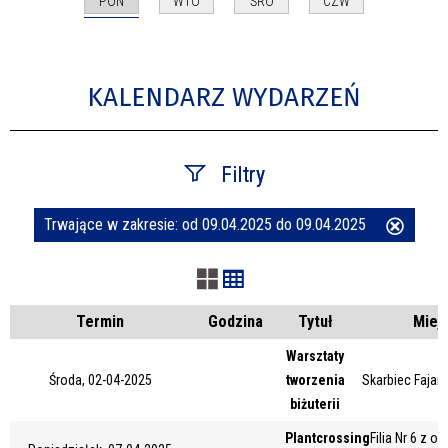
PON
WTO
ŚRO
CZW
KALENDARZ WYDARZEŃ
Filtry
Trwające w zakresie:
od 09.04.2025 do 09.04.2025
Usuń
Szukana fraza
ten
filtr
Kategoria
Termin
Godzina
Tytuł
Miej
Warsztaty
Środa, 02-04-2025
tworzenia
Skarbiec Fajans
Trwające w zakresie
biżuterii
—
Plantcrossing
Filia Nr 6 z o