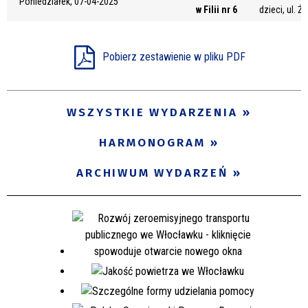
Poniedziałek, 07-04-2025
w Filii nr 6
dzieci, ul. Ż
Miejsce
Pobierz zestawienie w pliku PDF
Organizator
WSZYSTKIE WYDARZENIA
Promowane
HARMONOGRAM
ARCHIWUM WYDARZEŃ