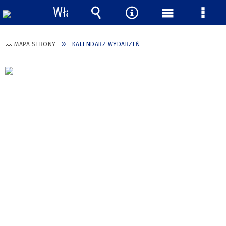
Włącz
powiadomienia
Wyszukiwarka
Narzędzia
Menu
Menu
główne
szcze
MAPA STRONY
KALENDARZ WYDARZEŃ