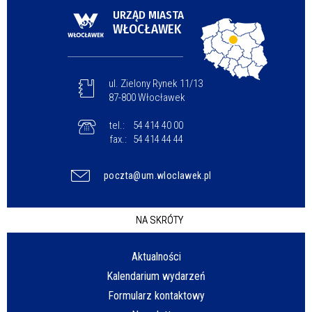
URZĄD MIASTA
WŁOCŁAWEK
ul. Zielony Rynek 11/13
87-800 Włocławek
tel.:
54 414 40 00
fax.:
54 414 44 44
poczta@um.wloclawek.pl
NA SKRÓTY
Aktualności
Kalendarium wydarzeń
Formularz kontaktowy