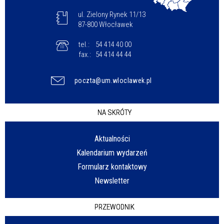
ul. Zielony Rynek 11/13
87-800 Włocławek
tel.:
54 414 40 00
fax.:
54 414 44 44
poczta@um.wloclawek.pl
NA SKRÓTY
Aktualności
Kalendarium wydarzeń
Formularz kontaktowy
Newsletter
PRZEWODNIK