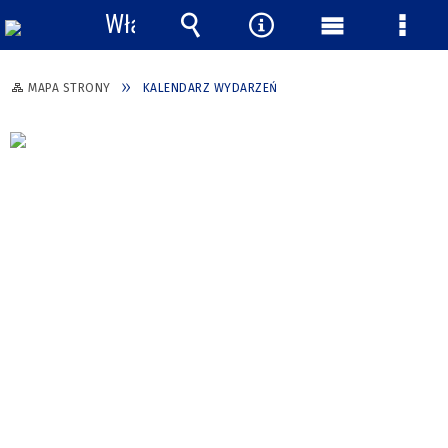
Włącz
powiadomienia
Wyszukiwarka
Narzędzia
Menu
Menu
główne
szcze
MAPA STRONY
KALENDARZ WYDARZEŃ