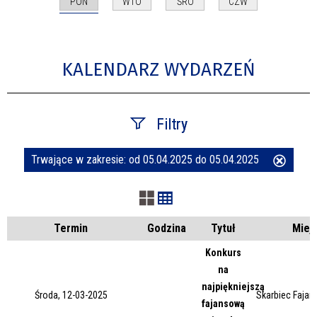
PON
WTO
ŚRO
CZW
KALENDARZ WYDARZEŃ
Filtry
Trwające w zakresie:
od 05.04.2025 do 05.04.2025
Usuń
Szukana fraza
ten
filtr
Kategoria
Termin
Godzina
Tytuł
Miej
Konkurs
na
Trwające w zakresie
najpiękniejszą
Środa, 12-03-2025
Skarbiec Fajans
fajansową
—