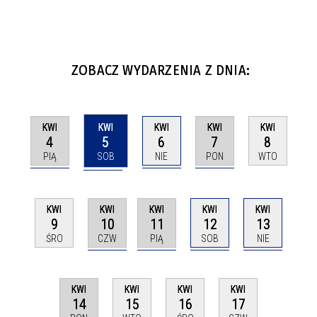
ZOBACZ WYDARZENIA Z DNIA:
KWI
KWI
KWI
KWI
KWI
4
5
6
7
8
PIĄ
SOB
NIE
PON
WTO
KWI
KWI
KWI
KWI
KWI
10
11
12
13
9
CZW
PIĄ
SOB
NIE
ŚRO
KWI
KWI
KWI
KWI
14
15
16
17