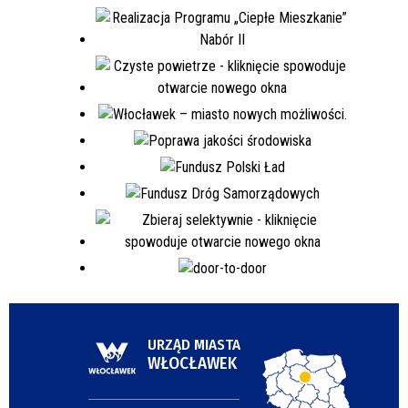
URZĄD MIASTA
WŁOCŁAWEK