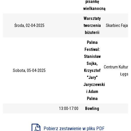
pisankę
Miejsce
wielkanocną
Warsztaty
Środa, 02-04-2025
tworzenia
Skarbiec Fajans
Organizator
biżuterii
Palma
Festiwal:
Promowane
Stanisław
Sojka,
Centrum Kultury 
Sobota, 05-04-2025
Krzysztof
Łęgsk
"Jary"
Jaryczewski
i Adam
Palma
13:00-17:00
Bowling
Pobierz zestawienie w pliku PDF