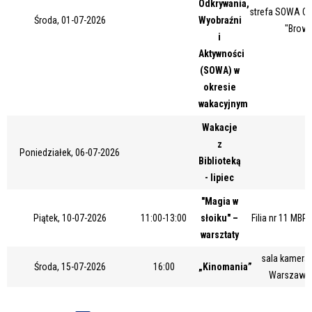
Odkrywania,
strefa SOWA Ce
Miejsce
Środa, 01-07-2026
Wyobraźni
"Browa
i
Aktywności
(SOWA) w
Organizator
okresie
wakacyjnym
Wakacje
Promowane
z
Poniedziałek, 06-07-2026
Biblioteką
- lipiec
"Magia w
Piątek, 10-07-2026
11:00-13:00
słoiku" –
Filia nr 11 MBP
warsztaty
sala kameral
Środa, 15-07-2026
16:00
„Kinomania”
Warszawsk