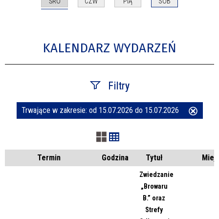
ŚRO
CZW
PIĄ
SOB
KALENDARZ WYDARZEŃ
Filtry
Trwające w zakresie:
od 15.07.2026 do 15.07.2026
Usuń
Szukana fraza
ten
filtr
Kategoria
Termin
Godzina
Tytuł
Miej
Zwiedzanie
„Browaru
Trwające w zakresie
B.” oraz
Strefy
—