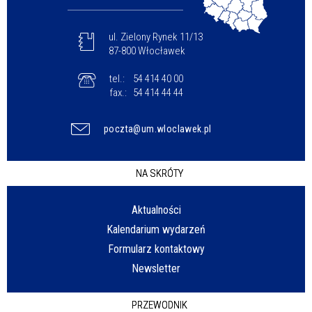
ul. Zielony Rynek 11/13
87-800 Włocławek
tel.:
54 414 40 00
fax.:
54 414 44 44
poczta@um.wloclawek.pl
NA SKRÓTY
Aktualności
Kalendarium wydarzeń
Formularz kontaktowy
Newsletter
PRZEWODNIK