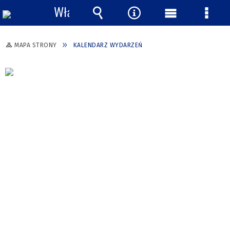
Włącz
powiadomienia
Wyszukiwarka
Narzędzia
Menu
Menu
główne
szcze
MAPA STRONY
KALENDARZ WYDARZEŃ