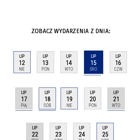
ZOBACZ WYDARZENIA Z DNIA:
LIP
LIP
LIP
LIP
LIP
15
12
13
14
16
ŚRO
NIE
PON
WTO
CZW
LIP
LIP
LIP
LIP
LIP
17
18
21
19
20
PIĄ
SOB
WTO
NIE
PON
LIP
LIP
LIP
LIP
22
23
24
25