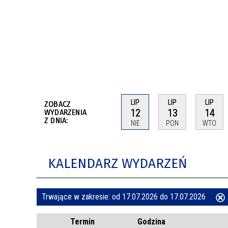
BUDYNKÓW
RADA MIASTA WŁOCŁAWEK
ENERGIA I MOBILNOŚĆ
JAKOŚĆ POWIETRZA WE WŁOCŁAWKU
WYKAZ KONTAKTÓW URZĘDU MIASTA
WŁOCŁAWEK
2026 ROKIEM TADEUSZA REICHSTEINA
WE WŁOCŁAWKU
LIP
LIP
LIP
ZOBACZ
12
13
14
WYDARZENIA
Z DNIA:
NIE
PON
WTO
KALENDARZ WYDARZEŃ
Trwające w zakresie:
od 17.07.2026 do 17.07.2026
ten
Termin
Godzina
filtr