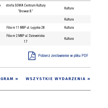
e
strefa SOWA Centrum Kultury
Trwające w
Kultura
—
"Browar B."
zakresie
Kultura
Filia nr 11 MBP ul. Łęgska 28
Kultura
Miejsce
Filia nr 2 MBP ul. Dziewińska
Organizator
Kultura
17
Promowane
Pobierz zestawienie w pliku PDF
OGRAM
WSZYSTKIE WYDARZENIA