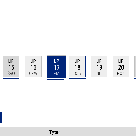
LIP
LIP
LIP
LIP
LIP
LIP
15
16
17
18
19
20
ŚRO
CZW
PIĄ
SOB
NIE
PON
Usuń
Tytuł