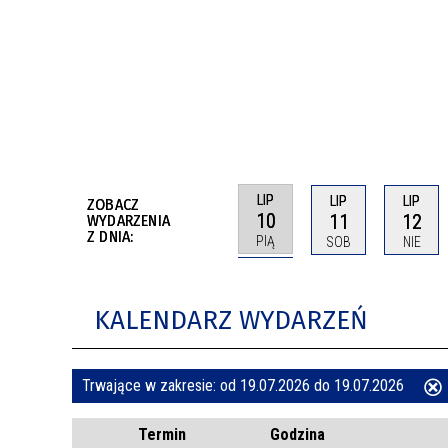
BUDYNKÓW
RADA MIASTA WŁOCŁAWEK
ENERGIA I MOBILNOŚĆ
JAKOŚĆ POWIETRZA WE WŁOCŁAWKU
WYKAZ KONTAKTÓW URZĘDU MIASTA
WŁOCŁAWEK
2026 ROKIEM TADEUSZA REICHSTEINA
WE WŁOCŁAWKU
LIP
LIP
LIP
ZOBACZ
10
11
12
WYDARZENIA
Z DNIA:
PIĄ
SOB
NIE
KALENDARZ WYDARZEŃ
Trwające w zakresie:
od 19.07.2026 do 19.07.2026
ten
Termin
Godzina
filtr