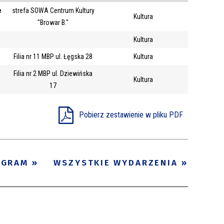
e
strefa SOWA Centrum Kultury
Trwające w
Kultura
—
"Browar B."
zakresie
Kultura
Filia nr 11 MBP ul. Łęgska 28
Kultura
Miejsce
Filia nr 2 MBP ul. Dziewińska
Organizator
Kultura
17
Promowane
Pobierz zestawienie w pliku PDF
OGRAM
WSZYSTKIE WYDARZENIA