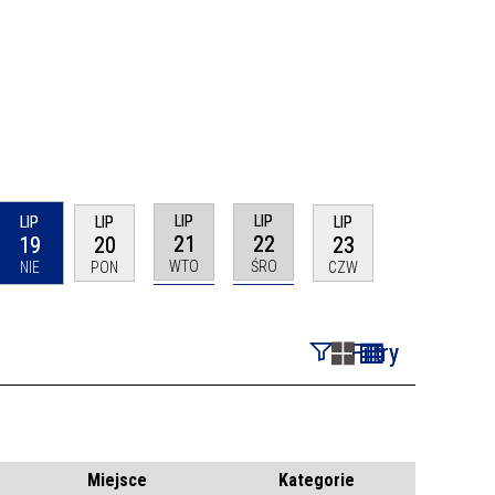
LIP
LIP
LIP
LIP
LIP
21
22
19
20
23
WTO
ŚRO
NIE
PON
CZW
Filtry
Szukana fraza
Kategoria
Miejsce
Kategorie