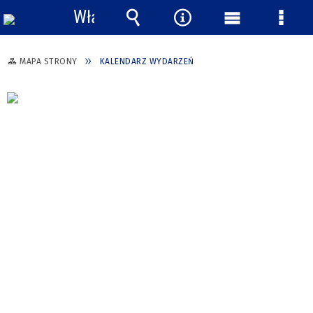
Włącz
powiadomienia
Wyszukiwarka
Narzędzia
Menu
Menu
główne
szcze
MAPA STRONY
KALENDARZ WYDARZEŃ