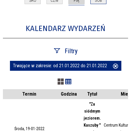
PIĄ
ŚRO
CZW
SOB
KALENDARZ WYDARZEŃ
Filtry
Trwające w zakresie:
od 21.01.2022 do 21.01.2022
Usuń
Szukana fraza
ten
filtr
Kategoria
Termin
Godzina
Tytuł
Miej
"Za
siódmym
Trwające w zakresie
jeziorem.
Kaszuby "
Centrum Kultury 
—
Środa, 19-01-2022