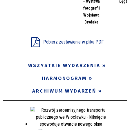
– wystawa
Łęgsk
Miejsce
fotografii
Wojsława
Brydaka
Organizator
Pobierz zestawienie w pliku PDF
Promowane
WSZYSTKIE WYDARZENIA
HARMONOGRAM
ARCHIWUM WYDARZEŃ