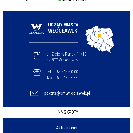
URZĄD MIASTA
WŁOCŁAWEK
ul. Zielony Rynek 11/13
87-800 Włocławek
tel.:
54 414 40 00
fax.:
54 414 44 44
poczta@um.wloclawek.pl
NA SKRÓTY
Aktualności