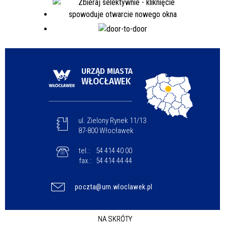
URZĄD MIASTA
WŁOCŁAWEK
ul. Zielony Rynek 11/13
87-800 Włocławek
tel.:
54 414 40 00
fax.:
54 414 44 44
poczta@um.wloclawek.pl
NA SKRÓTY