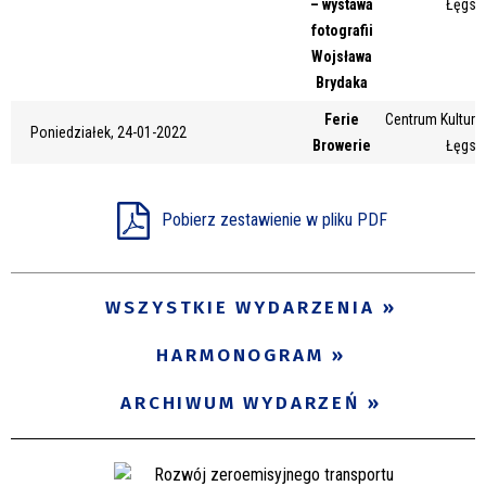
– wystawa
Łęgsk
Miejsce
fotografii
Wojsława
Brydaka
Organizator
Ferie
Centrum Kultury 
Poniedziałek, 24-01-2022
Browerie
Łęgsk
Promowane
Pobierz zestawienie w pliku PDF
WSZYSTKIE WYDARZENIA
HARMONOGRAM
ARCHIWUM WYDARZEŃ