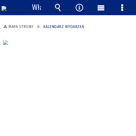
Włącz
powiadomienia
Wyszukiwarka
Narzędzia
Menu
Menu
główne
szcze
MAPA STRONY
KALENDARZ WYDARZEŃ