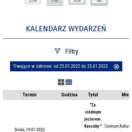
PIĄ
NIE
CZW
SOB
KALENDARZ WYDARZEŃ
Filtry
Trwające w zakresie:
od 25.01.2022 do 25.01.2022
Usuń
Szukana fraza
ten
filtr
Kategoria
Termin
Godzina
Tytuł
Miej
"Za
siódmym
Trwające w zakresie
jeziorem.
Kaszuby "
Centrum Kultury 
—
Środa, 19-01-2022