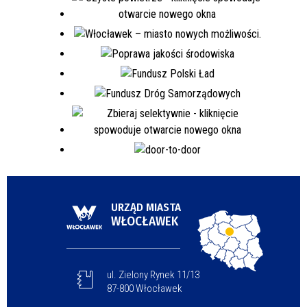
URZĄD MIASTA
WŁOCŁAWEK
ul. Zielony Rynek 11/13
87-800 Włocławek