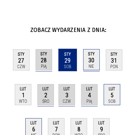
ZOBACZ WYDARZENIA Z DNIA:
STY
STY
STY
STY
STY
28
30
27
29
31
PIĄ
NIE
CZW
SOB
PON
LUT
LUT
LUT
LUT
LUT
2
3
4
1
5
ŚRO
CZW
PIĄ
WTO
SOB
LUT
LUT
LUT
LUT
6
7
8
9