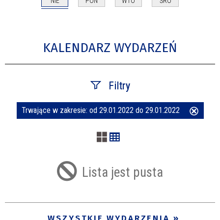
NIE
PON
WTO
ŚRO
KALENDARZ WYDARZEŃ
Filtry
Trwające w zakresie:
od 29.01.2022 do 29.01.2022
Usuń
Szukana fraza
ten
filtr
Kategoria
Lista jest pusta
Trwające w zakresie
—
WSZYSTKIE WYDARZENIA