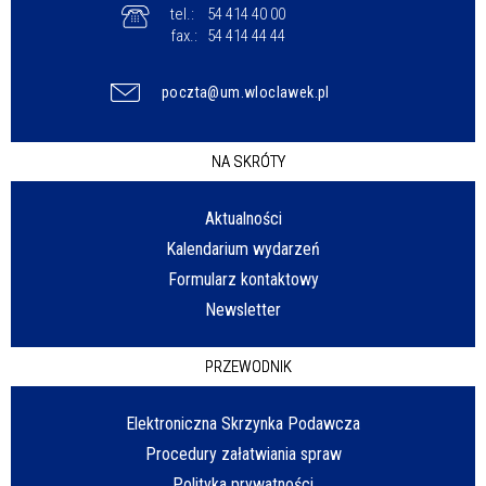
tel.:
54 414 40 00
fax.:
54 414 44 44
poczta@um.wloclawek.pl
NA SKRÓTY
Aktualności
Kalendarium wydarzeń
Formularz kontaktowy
Newsletter
PRZEWODNIK
Elektroniczna Skrzynka Podawcza
Procedury załatwiania spraw
Polityka prywatności