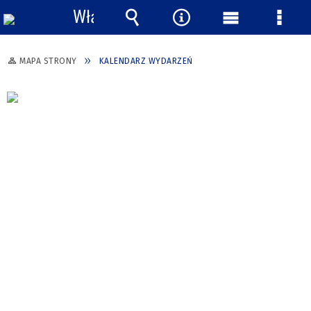
Włącz
powiadomienia
Wyszukiwarka
Narzędzia
Menu
Menu
główne
szcze
MAPA STRONY
KALENDARZ WYDARZEŃ