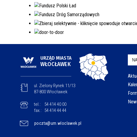
URZĄD MIASTA
NA
WŁOCŁAWEK
Aktu
Kale
ul. Zielony Rynek 11/13
87-800 Włocławek
Form
News
tel.:
54 414 40 00
fax.:
54 414 44 44
poczta@um.wloclawek.pl