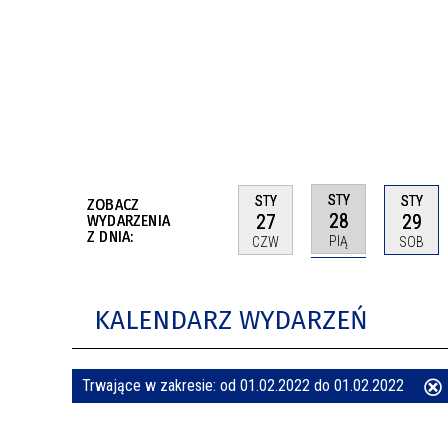
BUDYNKÓW
RADA MIASTA WŁOCŁAWEK
ENERGIA I MOBILNOŚĆ
JAKOŚĆ POWIETRZA WE WŁOCŁAWKU
WYKAZ KONTAKTÓW URZĘDU MIASTA
WŁOCŁAWEK
2026 ROKIEM TADEUSZA REICHSTEINA
WE WŁOCŁAWKU
STY
STY
STY
ZOBACZ
28
27
29
WYDARZENIA
Z DNIA:
PIĄ
CZW
SOB
KALENDARZ WYDARZEŃ
Trwające w zakresie:
od 01.02.2022 do 01.02.2022
ten
filtr