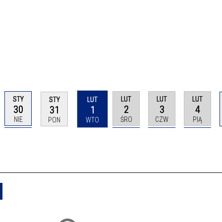
STY
LUT
LUT
LUT
STY
LUT
30
2
3
4
31
1
NIE
ŚRO
CZW
PIĄ
PON
WTO
Usuń