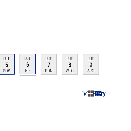
LUT
LUT
LUT
LUT
LUT
6
5
7
8
9
NIE
SOB
PON
WTO
ŚRO
Filtry
Szukana fraza
Kategoria