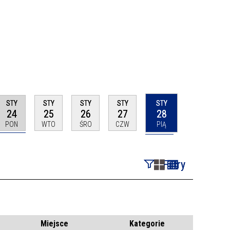
STY
STY
STY
STY
STY
24
25
26
27
28
PON
WTO
ŚRO
CZW
PIĄ
Filtry
Szukana fraza
Kategoria
Miejsce
Kategorie