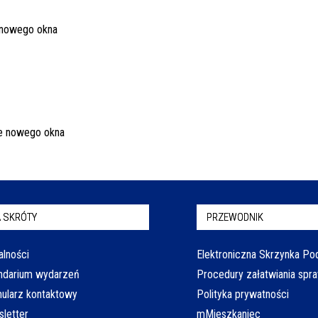
 SKRÓTY
PRZEWODNIK
alności
Elektroniczna Skrzynka P
ndarium wydarzeń
Procedury załatwiania spr
ularz kontaktowy
Polityka prywatności
letter
mMieszkaniec