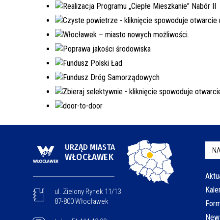
URZĄD MIASTA
NA
WŁOCŁAWEK
Aktu
Kale
ul. Zielony Rynek 11/13
87-800 Włocławek
Form
News