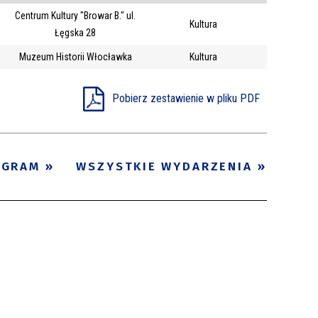
Centrum Kultury "Browar B." ul.
Trwające w
Kultura
—
Łęgska 28
zakresie
Muzeum Historii Włocławka
Kultura
Miejsce
Pobierz zestawienie w pliku PDF
Organizator
Promowane
OGRAM
WSZYSTKIE WYDARZENIA