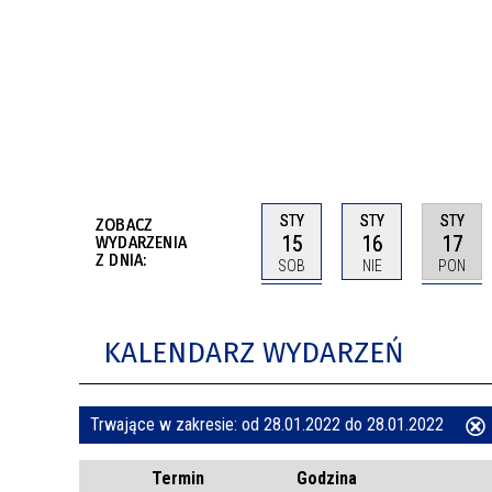
BUDYNKÓW
RADA MIASTA WŁOCŁAWEK
ENERGIA I MOBILNOŚĆ
JAKOŚĆ POWIETRZA WE WŁOCŁAWKU
WYKAZ KONTAKTÓW URZĘDU MIASTA
WŁOCŁAWEK
2026 ROKIEM TADEUSZA REICHSTEINA
WE WŁOCŁAWKU
STY
STY
STY
ZOBACZ
15
16
17
WYDARZENIA
Z DNIA:
SOB
NIE
PON
KALENDARZ WYDARZEŃ
Trwające w zakresie:
od 28.01.2022 do 28.01.2022
ten
Termin
Godzina
filtr