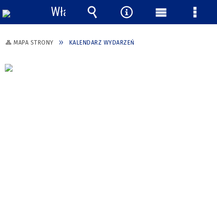
Włącz
powiadomienia
Wyszukiwarka
Narzędzia
Menu
Menu
główne
szcze
MAPA STRONY
KALENDARZ WYDARZEŃ