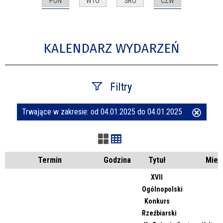
PON
CZW
WTO
ŚRO
KALENDARZ WYDARZEŃ
Filtry
Trwające w zakresie:
od 04.01.2025 do 04.01.2025
Usuń
Szukana fraza
ten
filtr
Kategoria
Termin
Godzina
Tytuł
Miej
XVII
Ogólnopolski
Trwające w zakresie
Konkurs
Rzeźbiarski
—