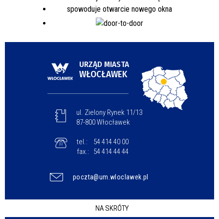
URZĄD MIASTA
WŁOCŁAWEK
ul. Zielony Rynek 11/13
87-800 Włocławek
tel.:
54 414 40 00
fax.:
54 414 44 44
poczta@um.wloclawek.pl
NA SKRÓTY