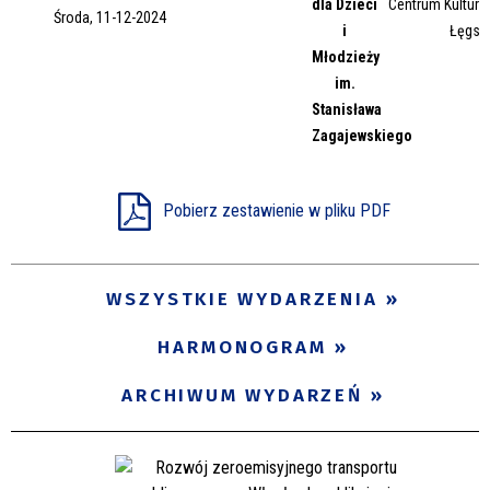
dla Dzieci
Centrum Kultury 
Środa, 11-12-2024
Miejsce
i
Łęgsk
Młodzieży
im.
Stanisława
Organizator
Zagajewskiego
Promowane
Pobierz zestawienie w pliku PDF
WSZYSTKIE WYDARZENIA
HARMONOGRAM
ARCHIWUM WYDARZEŃ