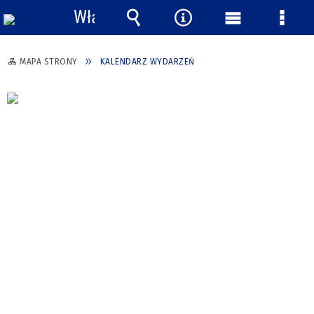
Włącz
powiadomienia
Wyszukiwarka
Narzędzia
Menu
Menu
główne
szcze
MAPA STRONY
KALENDARZ WYDARZEŃ