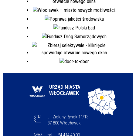
URZĄD MIASTA
WŁOCŁAWEK
ul. Zielony Rynek 11/13
87-800 Włocławek
tel.:
54 414 40 00