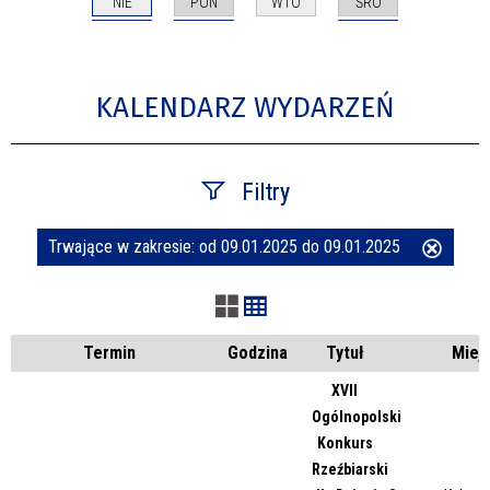
NIE
PON
ŚRO
WTO
KALENDARZ WYDARZEŃ
Filtry
Trwające w zakresie:
od 09.01.2025 do 09.01.2025
Usuń
Szukana fraza
ten
filtr
Kategoria
Termin
Godzina
Tytuł
Miej
XVII
Ogólnopolski
Trwające w zakresie
Konkurs
Rzeźbiarski
—