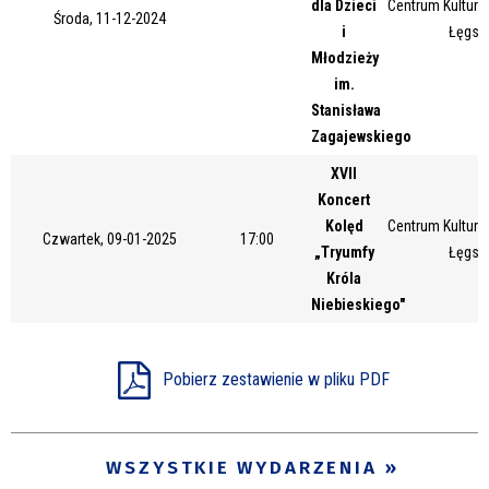
dla Dzieci
Centrum Kultury 
Środa, 11-12-2024
Miejsce
i
Łęgsk
Młodzieży
im.
Stanisława
Organizator
Zagajewskiego
XVII
Koncert
Promowane
Kolęd
Centrum Kultury 
Czwartek, 09-01-2025
17:00
„Tryumfy
Łęgsk
Króla
Niebieskiego"
Pobierz zestawienie w pliku PDF
WSZYSTKIE WYDARZENIA