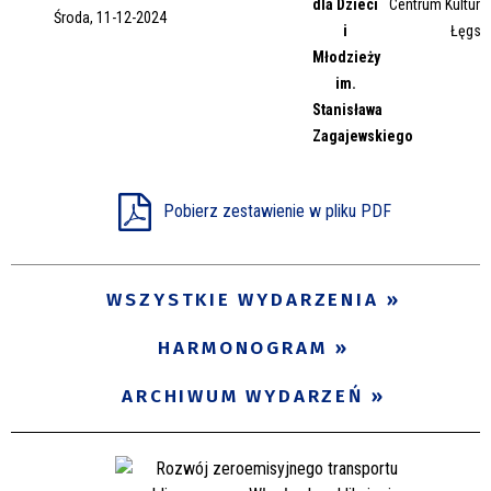
dla Dzieci
Centrum Kultury 
Środa, 11-12-2024
Miejsce
i
Łęgsk
Młodzieży
im.
Stanisława
Organizator
Zagajewskiego
Promowane
Pobierz zestawienie w pliku PDF
WSZYSTKIE WYDARZENIA
HARMONOGRAM
ARCHIWUM WYDARZEŃ