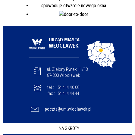
URZĄD MIASTA
WŁOCŁAWEK
ul. Zielony Rynek 11/13
87-800 Włocławek
tel.:
54 414 40 00
fax.:
54 414 44 44
poczta@um.wloclawek.pl
NA SKRÓTY