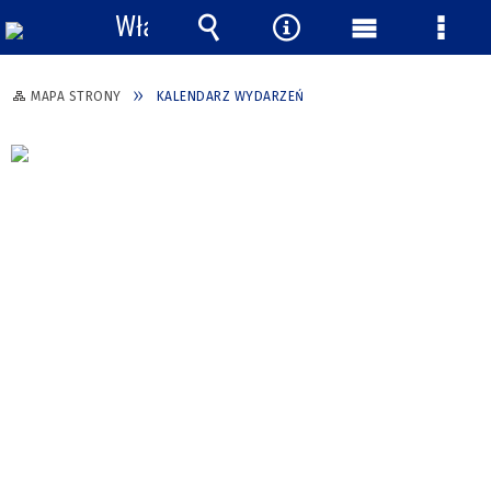
Włącz
powiadomienia
Wyszukiwarka
Narzędzia
Menu
Menu
główne
szcze
MAPA STRONY
KALENDARZ WYDARZEŃ