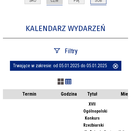
CZW
SOB
ŚRO
PIĄ
KALENDARZ WYDARZEŃ
Filtry
Trwające w zakresie:
od 05.01.2025 do 05.01.2025
Usuń
Szukana fraza
ten
filtr
Kategoria
Termin
Godzina
Tytuł
Miej
XVII
Ogólnopolski
Trwające w zakresie
Konkurs
Rzeźbiarski
—