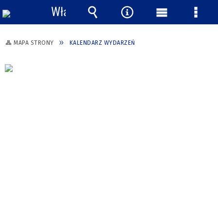
Włącz
powiadomienia
Wyszukiwarka
Narzędzia
Menu
Menu
główne
szcze
MAPA STRONY
KALENDARZ WYDARZEŃ