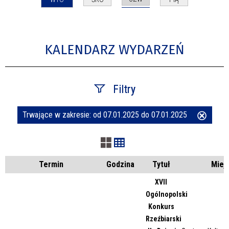
KALENDARZ WYDARZEŃ
Filtry
Trwające w zakresie:
od 07.01.2025 do 07.01.2025
Usuń
Szukana fraza
ten
filtr
Kategoria
Termin
Godzina
Tytuł
Miej
XVII
Ogólnopolski
Trwające w zakresie
Konkurs
Rzeźbiarski
—