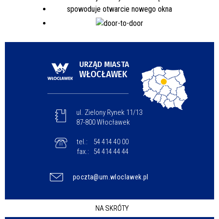
URZĄD MIASTA
WŁOCŁAWEK
ul. Zielony Rynek 11/13
87-800 Włocławek
tel.:
54 414 40 00
fax.:
54 414 44 44
poczta@um.wloclawek.pl
NA SKRÓTY