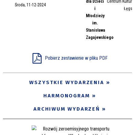
dla Dzieci
Centrum Kultury 
Środa, 11-12-2024
Miejsce
i
Łęgsk
Młodzieży
im.
Stanisława
Organizator
Zagajewskiego
Promowane
Pobierz zestawienie w pliku PDF
WSZYSTKIE WYDARZENIA
HARMONOGRAM
ARCHIWUM WYDARZEŃ