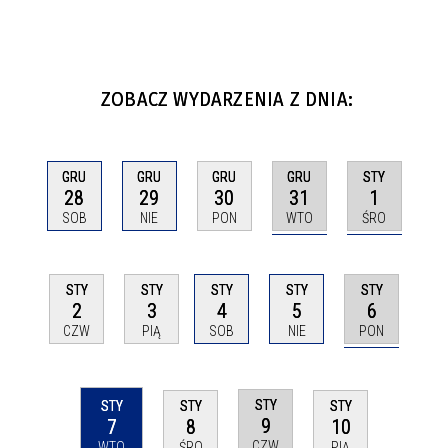
ZOBACZ WYDARZENIA Z DNIA:
GRU
STY
GRU
GRU
GRU
31
1
28
29
30
WTO
ŚRO
SOB
NIE
PON
STY
STY
STY
STY
STY
6
2
3
4
5
PON
CZW
PIĄ
SOB
NIE
STY
STY
STY
STY
9
7
8
10
CZW
WTO
ŚRO
PIĄ