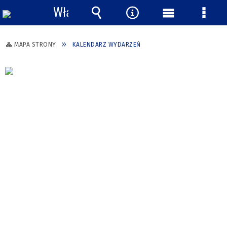
Włącz
powiadomienia
Wyszukiwarka
Narzędzia
Menu
Menu
główne
szcze
MAPA STRONY
KALENDARZ WYDARZEŃ