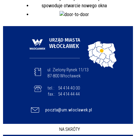
URZĄD MIASTA
WŁOCŁAWEK
ul. Zielony Rynek 11/13
87-800 Włocławek
tel.:
54 414 40 00
fax.:
54 414 44 44
poczta@um.wloclawek.pl
NA SKRÓTY