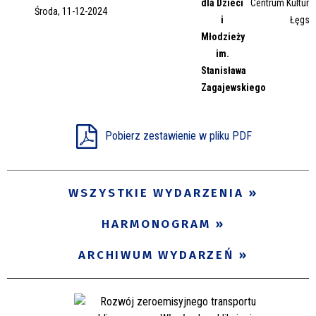
dla Dzieci
Centrum Kultury 
Środa, 11-12-2024
Miejsce
i
Łęgsk
Młodzieży
im.
Stanisława
Organizator
Zagajewskiego
Promowane
Pobierz zestawienie w pliku PDF
WSZYSTKIE WYDARZENIA
HARMONOGRAM
ARCHIWUM WYDARZEŃ