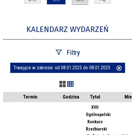
KALENDARZ WYDARZEŃ
Filtry
Trwające w zakresie:
od 08.01.2025 do 08.01.2025
Usuń
Szukana fraza
ten
filtr
Kategoria
Termin
Godzina
Tytuł
Miej
XVII
Ogólnopolski
Trwające w zakresie
Konkurs
Rzeźbiarski
—