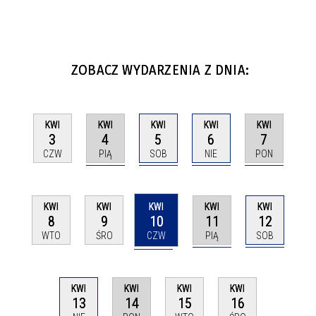
ZOBACZ WYDARZENIA Z DNIA:
KWI
KWI
KWI
KWI
KWI
4
5
6
7
3
PIĄ
SOB
NIE
PON
CZW
KWI
KWI
KWI
KWI
KWI
10
11
12
8
9
CZW
PIĄ
SOB
WTO
ŚRO
KWI
KWI
KWI
KWI
13
14
15
16