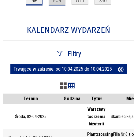
NIE
PON
WTO
ŚRO
KALENDARZ WYDARZEŃ
Filtry
Trwające w zakresie:
od 10.04.2025 do 10.04.2025
Usuń
Szukana fraza
ten
filtr
Kategoria
Termin
Godzina
Tytuł
Miej
Warsztaty
Środa, 02-04-2025
tworzenia
Skarbiec Fajans
Trwające w zakresie
biżuterii
—
Plantcrossing
Filia Nr 6 z o