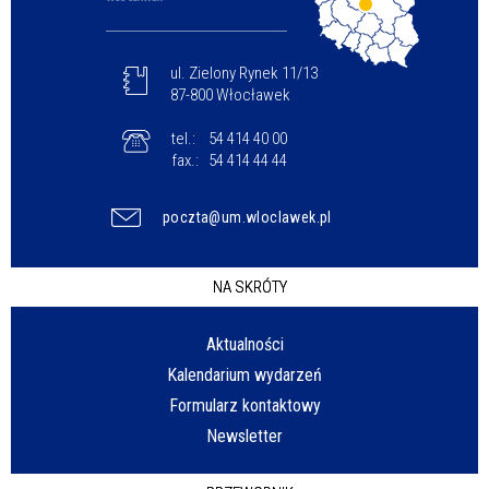
ul. Zielony Rynek 11/13
87-800 Włocławek
tel.:
54 414 40 00
fax.:
54 414 44 44
poczta@um.wloclawek.pl
NA SKRÓTY
Aktualności
Kalendarium wydarzeń
Formularz kontaktowy
Newsletter