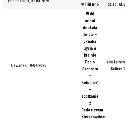
Poniedziałek, 07-04-2025
w Filii nr 6
dzieci, ul. Ż
Miejsce
W 80
minut
dookoła
Organizator
świata –
„Realia
życia w
Promowane
krainie
Pablo
sala kameral
Czwartek, 10-04-2025
Escobara
Kultury "B
–
Kolumbii”
–
spotkanie
z
Radosławem
Kierzkowskim