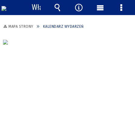
Włącz
powiadomienia
Wyszukiwarka
Narzędzia
Menu
Menu
główne
szcze
MAPA STRONY
KALENDARZ WYDARZEŃ