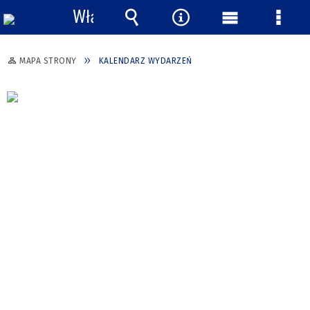
Włącz
powiadomienia
Wyszukiwarka
Narzędzia
Menu
Menu
główne
szcze
MAPA STRONY
KALENDARZ WYDARZEŃ