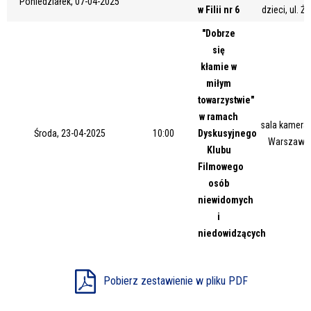
Poniedziałek, 07-04-2025
w Filii nr 6
dzieci, ul. Ż
Miejsce
"Dobrze
się
kłamie w
Organizator
miłym
towarzystwie"
w ramach
sala kameral
Promowane
Środa, 23-04-2025
10:00
Dyskusyjnego
Warszawsk
Klubu
Filmowego
osób
niewidomych
i
niedowidzących
Pobierz zestawienie w pliku PDF