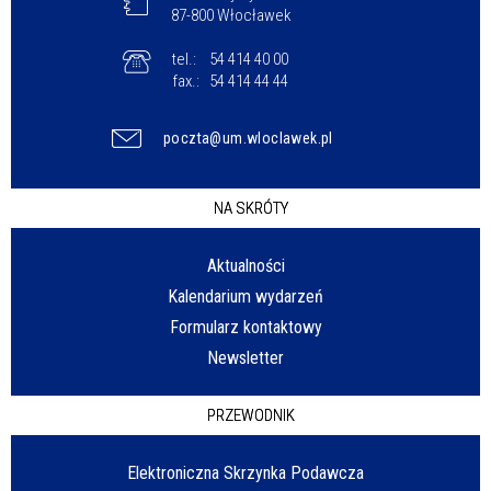
87-800 Włocławek
tel.:
54 414 40 00
fax.:
54 414 44 44
poczta@um.wloclawek.pl
NA SKRÓTY
Aktualności
Kalendarium wydarzeń
Formularz kontaktowy
Newsletter
PRZEWODNIK
Elektroniczna Skrzynka Podawcza