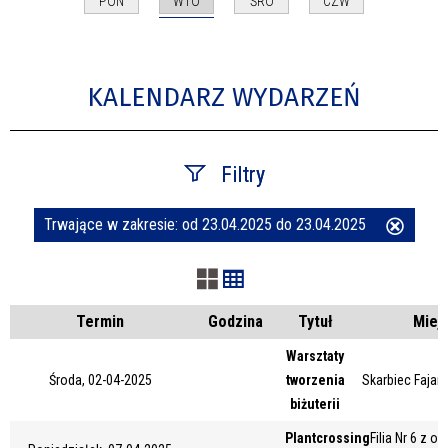
WTO
PON
ŚRO
CZW
KALENDARZ WYDARZEŃ
Filtry
Trwające w zakresie:
od 23.04.2025 do 23.04.2025
Usuń
Szukana fraza
ten
filtr
Kategoria
Termin
Godzina
Tytuł
Miej
Warsztaty
Środa, 02-04-2025
tworzenia
Skarbiec Fajans
Trwające w zakresie
biżuterii
—
Plantcrossing
Filia Nr 6 z o